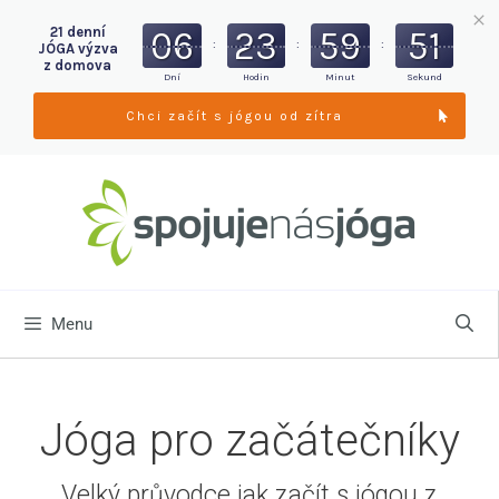
21 denní
06
23
59
50
:
:
:
JÓGA výzva
z domova
Dní
Hodin
Minut
Sekund
Chci začít s jógou od zítra
Menu
Jóga pro začátečníky
Velký průvodce jak začít s jógou z