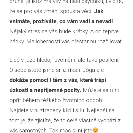
druhé, jelikož má vliv na naši psychiku, uvidíte,
že se pro vás změní spousta věcí.
Jak
vnímáte, prožíváte, co vám vadí a nevadí
.
Nějaký stres na vás bude krátký. A co teprve
hádky. Malichernosti vás přestanou rozčilovat.
Lidé v józe hledají uvolnění, ale také posílení.
O sebejistotě jsme si již říkali. Jóga ale
dokáže pomoci i těm z vás, které trápí
úzkosti a nepříjemné pocity.
Můžete se o ni
opřít během těžkého životního období.
Najdete v ní ztracený klid i sílu. Nejlepší na
tom je, že zjistíte, že to celé vlastně vychází z
vás samotných. Tak moc silní jste
.