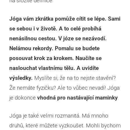
na složité definice.
Jóga vám zkrátka pomůže cítit se lépe. Sami
se sebou i v životě. A to celé probíhá
nenásilnou cestou. V józe se nezávodí.
Nelámou rekordy. Pomalu se budete
posouvat krok za krokem. Naučíte se
naslouchat vlastnímu tělu. A uvidíte
výsledky.
Myslíte si, že na to nejste stavění?
Že nemáte fyzičku? Ale to vůbec nevadí! Jóga
je dokonce
vhodná pro nastávající maminky
.
Jóga je také velmi rozmanitá. Má mnoho
druhů, které můžete vyzkoušet. Mohli bychom