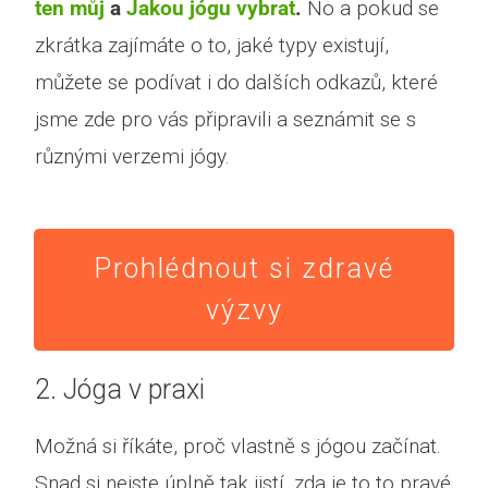
ten můj
a
Jakou jógu vybrat
.
No a pokud se
zkrátka zajímáte o to, jaké typy existují,
můžete se podívat i do dalších odkazů, které
jsme zde pro vás připravili a seznámit se s
různými verzemi jógy.
Prohlédnout si zdravé
výzvy
2. Jóga v praxi
Možná si říkáte, proč vlastně s jógou začínat.
Snad si nejste úplně tak jistí, zda je to to pravé