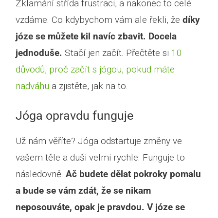
Zklamání střída frustraci, a nakonec to celé
vzdáme. Co kdybychom vám ale řekli, že
díky
józe se můžete kil navíc zbavit. Docela
jednoduše.
Stačí jen začít. Přečtěte si
10
důvodů, proč začít s jógou, pokud máte
nadváhu
a zjistěte, jak na to.
Jóga opravdu funguje
Už nám věříte? Jóga odstartuje změny ve
vašem těle a duši velmi rychle. Funguje to
následovně.
Ač budete dělat pokroky pomalu
a bude se vám zdát, že se nikam
neposouváte, opak je pravdou. V józe se