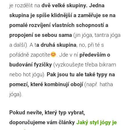
je rozdělit na
dvě velké skupiny.
Jedna
skupina je spíše klidnější a zaměřuje se na
pomalé rozvíjení vlastních schopností a
propojení se sebou sama
(jin
jóga, tantra jóga
a další).
A t
a druhá skupina
, no, při té s
pořádně zapotíte
. Jde v ní
především o
budování fyzičky
(vyzkoušejte třeba bikram
nebo hot jógu).
Pak jsou tu ale také typy na
pomezí, které kombinují obojí
(např. hatha
jóga).
Pokud nevíte, který typ vybrat,
doporučujeme vám články
Jaký styl jógy je