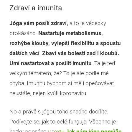
Zdraví a imunita
Jóga vám posílí zdraví,
a to je vědecky
prokázáno.
Nastartuje metabolismus,
rozhýbe klouby, vylepší flexibilitu a spoustu
dalších věcí
.
Zbaví vás bolestí zad i kloubů.
Umí nastartovat a posílit imunitu
. Ta je teď
velkým tématem, že? To je ale podle mě
chyba. Imunitu bychom si měli opečovávat
neustále, nejen kvůli koronaviru.
No a právě s jógou toho snadno docílíte.
Podívejte se, jak to celé funguje. Všechno je
hezky popsáno
v textu
Jak nám jóga pomůže