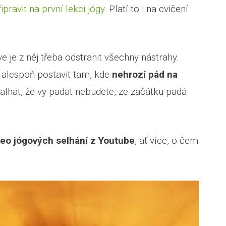
ipravit na první lekci jógy
. Platí to i na cvičení
e je z něj třeba odstranit všechny nástrahy.
 alespoň postavit tam, kde
nehrozí pád na
nalhat, že vy padat nebudete, ze začátku padá
deo jógových selhání z Youtube
, ať více, o čem