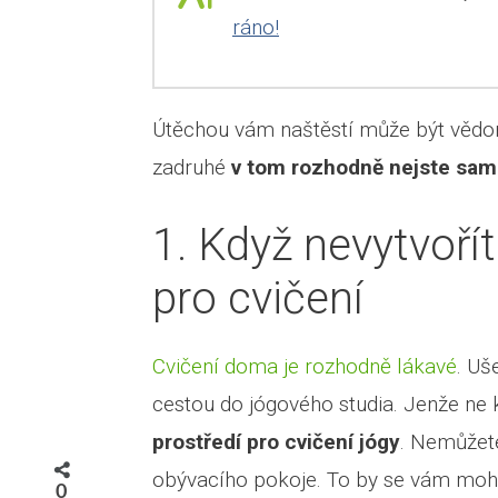
ráno!
Útěchou vám naštěstí může být vědom
zadruhé
v tom rozhodně nejste sam
1. Když nevytvoří
pro cvičení
Cvičení doma je rozhodně lákavé
. Uš
cestou do jógového studia. Jenže ne
prostředí pro cvičení jógy
. Nemůžet
obývacího pokoje. To by se vám mohl
0