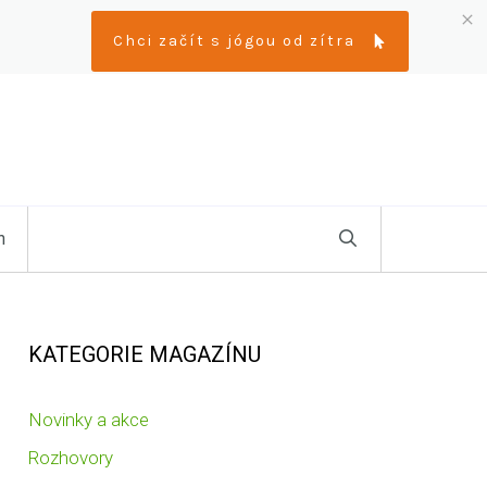
Chci začít s jógou od zítra
n
KATEGORIE MAGAZÍNU
Novinky a akce
Rozhovory