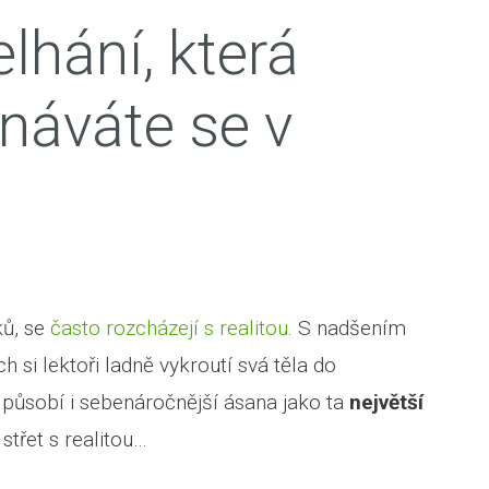
lhání, která
náváte se v
ků, se
často rozcházejí s realitou
. S nadšením
 si lektoři ladně vykroutí svá těla do
í působí i sebenáročnější ásana jako ta
největší
 střet s realitou…