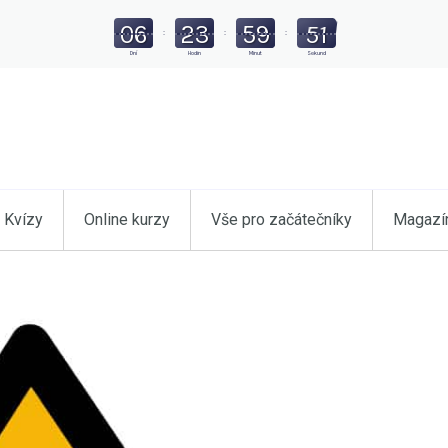
06
23
59
49
:
:
:
Dní
Hodin
Minut
Sekund
Kvízy
Online kurzy
Vše pro začátečníky
Magazí