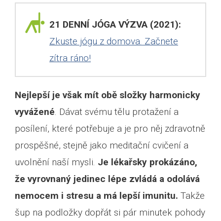
21 DENNÍ JÓGA VÝZVA (2021):
Zkuste jógu z domova. Začnete
zítra ráno!
Nejlepší je však mít obě složky harmonicky
vyvážené
. Dávat svému tělu protažení a
posílení, které potřebuje a je pro něj zdravotně
prospěšné, stejně jako meditační cvičení a
uvolnění naší mysli.
Je lékařsky prokázáno,
že vyrovnaný jedinec lépe zvládá a odolává
nemocem i stresu a má lepší imunitu.
Takže
šup na podložky dopřát si pár minutek pohody