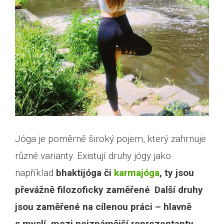
Jóga je poměrně široký pojem, který zahrnuje
různé varianty. Existují druhy jógy jako
například
bhaktijóga či
karmajóga
, ty jsou
převážně filozoficky zaměřené
.
Další druhy
jsou zaměřené na cílenou práci – hlavně
s myslí, mezi nejznámější reprezentanty