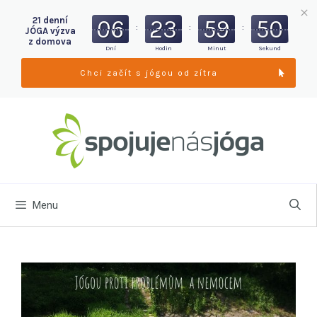
06
23
59
49
21 denní
:
:
:
JÓGA výzva
z domova
Dní
Hodin
Minut
Sekund
Chci začít s jógou od zítra
Menu