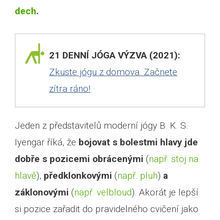
dech
.
21 DENNÍ JÓGA VÝZVA (2021):
Zkuste jógu z domova. Začnete
zítra ráno!
Jeden z představitelů moderní jógy B. K. S.
Iyengar říká, že
bojovat s bolestmi hlavy jde
dobře s pozicemi obrácenými
(
např. stoj na
hlavě
),
předklonkovými
(
např. pluh
)
a
záklonovými
(
např. velbloud
). Akorát je lepší
si pozice zařadit do pravidelného cvičení jako