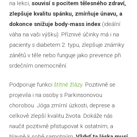
na lekci,
souvisí s pocitem tělesného zdraví,
zlepšuje kvalitu spánku, zmírňuje únavu, a
dokonce snižuje body-mass index
(ideální
váha na vaši výšku). Příznivé účinky má i na
pacienty s diabetem 2. typu, zlepšuje známky
zánětů v těle nebo funguje jako prevence při
srdečním onemocnění.
Podporuje funkci
štítné žlázy
. Pozitivně se
projevila i na osoby s Parkinsonovou
chorobou. Jóga zmírní úzkosti, deprese a
celkově zlepší kvalitu života. Dokáže nás
naučit pozitivně přistupovat k ostatním, a
hlavně k sobě samotným.
Vždyť ta láska musí