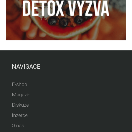
NAVIGACE
E-shop
Magazín
Diskuze
Inzerce
O nás