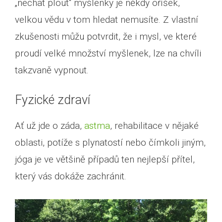
„nechat plout“ myšlenky je někdy oříšek,
velkou vědu v tom hledat nemusíte. Z vlastní
zkušenosti můžu potvrdit, že i mysl, ve které
proudí velké množství myšlenek, lze na chvíli
takzvaně vypnout.
Fyzické zdraví
Ať už jde o záda,
astma
, rehabilitace v nějaké
oblasti, potíže s plynatostí nebo čímkoli jiným,
jóga je ve většině případů ten nejlepší přítel,
který vás dokáže zachránit.