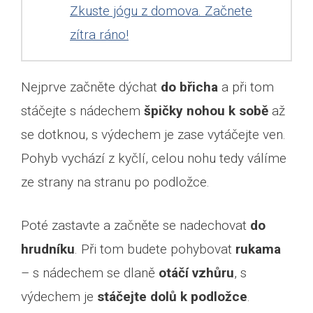
Zkuste jógu z domova. Začnete
zítra ráno!
Nejprve začněte dýchat
do břicha
a při tom
stáčejte s nádechem
špičky nohou k sobě
až
se dotknou, s výdechem je zase vytáčejte ven.
Pohyb vychází z kyčlí, celou nohu tedy válíme
ze strany na stranu po podložce.
Poté zastavte a začněte se nadechovat
do
hrudníku
. Při tom budete pohybovat
rukama
– s nádechem se dlaně
otáčí vzhůru
, s
výdechem je
stáčejte dolů k podložce
.