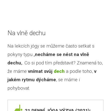
Na vlně dechu
Na lekcích jógy se můžeme často setkat s
pokyny typu „
necháme se nést na vlně
dechu
„. Co si pod tím představit? Znamená to,
že máme
vnímat svůj
dech
a podle toho,
v
jakém rytmu dýcháme
, se máme i
pohybovat.
21 DENNÍ JÓGA VÝZVA (2021):