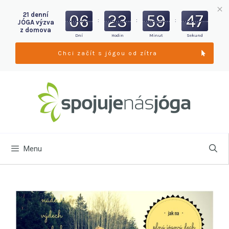
21 denní
06
23
59
46
:
:
:
JÓGA výzva
z domova
Dní
Hodin
Minut
Sekund
Chci začít s jógou od zítra
Menu