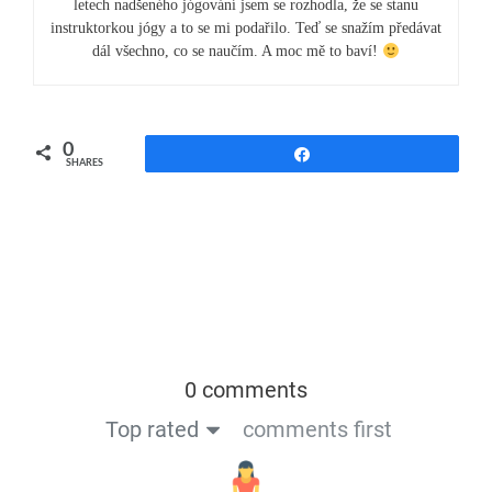
letech nadšeného jógování jsem se rozhodla, že se stanu
instruktorkou jógy a to se mi podařilo. Teď se snažím předávat
dál všechno, co se naučím. A moc mě to baví!
0
Share
SHARES
0 comments
Top rated
comments first