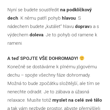
Nyní se budete soustředit
na podklíčkový
dech
. K němu patří pohyb
hlavou
. S
nádechem budete „kutálet“ hlavu
doprav
a a s
výdechem
doleva
. Je to pohyb od ramene k
rameni.
A teď SPOJTE VŠE DOHROMADY!
Konečně se dostáváme k plnému jógovému
dechu – spojte všechny fáze dohromady.
Možná to bude zpočátku složitější, ale tím se
nenechte odradit. Je to zábava a úžasná
relaxace. Musíte totiž
myslet na celé své tělo
a tak vám nezbyde prostor, abyste přemýšleli