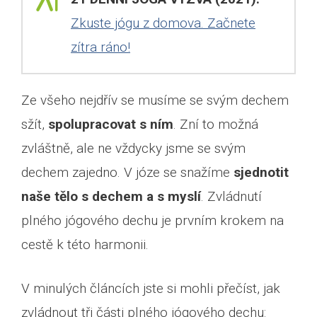
Zkuste jógu z domova. Začnete
zítra ráno!
Ze všeho nejdřív se musíme se svým dechem
sžít,
spolupracovat s ním
. Zní to možná
zvláštně, ale ne vždycky jsme se svým
dechem zajedno. V józe se snažíme
sjednotit
naše tělo s dechem a s myslí
. Zvládnutí
plného jógového dechu je prvním krokem na
cestě k této harmonii.
V minulých článcích jste si mohli přečíst, jak
zvládnout tři části plného jógového dechu: