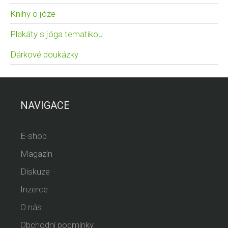
Knihy o józe
Plakáty s jóga tematikou
Dárkové poukázky
NAVIGACE
E-shop
Magazín
Diskuze
Inzerce
O nás
Obchodní podmínky