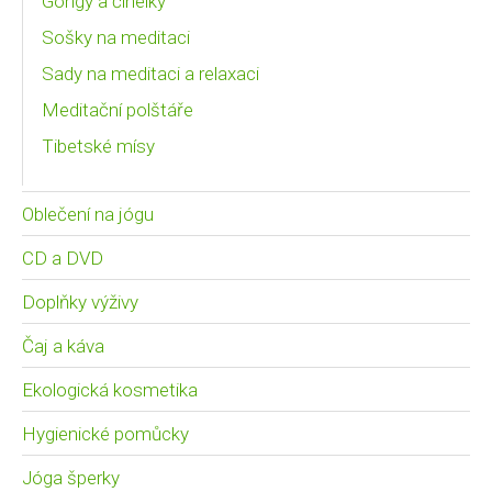
Gongy a činelky
Sošky na meditaci
Sady na meditaci a relaxaci
Meditační polštáře
Tibetské mísy
Oblečení na jógu
CD a DVD
Doplňky výživy
Čaj a káva
Ekologická kosmetika
Hygienické pomůcky
Jóga šperky