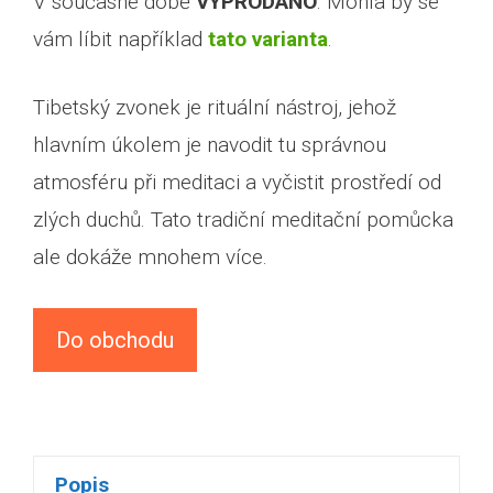
V současné době
VYPRODÁNO
. Mohla by se
vám líbit například
tato varianta
.
Tibetský zvonek je rituální nástroj, jehož
hlavním úkolem je navodit tu správnou
atmosféru při meditaci a vyčistit prostředí od
zlých duchů. Tato tradiční meditační pomůcka
ale dokáže mnohem více.
Do obchodu
Popis