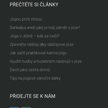
PŘEČTĚTE SI ČLÁNKY
Jógou proti stresu
Sankalpa aneb jaký je tvůj záměr v józe?
Jóga v Jičíně – kde se cvičí?
Zpevněte obličej díky obličejové józe
Jak začít praktikovat karma jógu
Využití hudby a hudebních nástrojů v józe
Dech jako cesta domů
Tipy na jógové vánoční dárky
PŘIDEJTE SE K NÁM