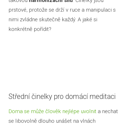
takovou
harmonizační sílu
. Činelky jsou
prstové, protože se drží v ruce a manipulaci s
nimi zvládne skutečně každý. A jaké si
konkrétně pořídit?
Střední činelky pro domácí meditaci
Doma se může člověk nejlépe uvolnit
a nechat
Prohlédnout si jóga e-
se libovolně dlouho unášet na vlnách
shop