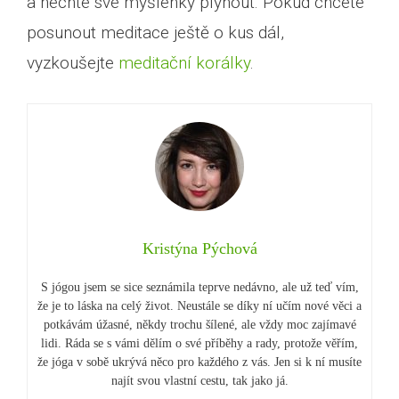
a nechte své myšlenky plynout. Pokud chcete
posunout meditace ještě o kus dál,
vyzkoušejte
meditační korálky
.
Kristýna Pýchová
S jógou jsem se sice seznámila teprve nedávno, ale už teď vím,
že je to láska na celý život. Neustále se díky ní učím nové věci a
potkávám úžasné, někdy trochu šílené, ale vždy moc zajímavé
lidi. Ráda se s vámi dělím o své příběhy a rady, protože věřím,
že jóga v sobě ukrývá něco pro každého z vás. Jen si k ní musíte
najít svou vlastní cestu, tak jako já.