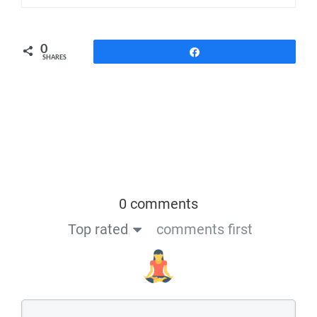
0
Share
SHARES
0 comments
Top rated
comments first