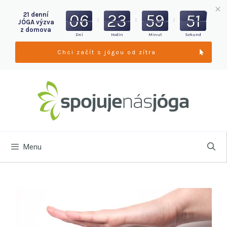
06
23
59
49
21 denní
:
:
:
JÓGA výzva
z domova
Dní
Hodin
Minut
Sekund
Chci začít s jógou od zítra
Menu