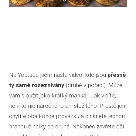
Na Youtube jsem našla video, kde jsou
přesně
ty samé rozeznívány
(druhé v pořadí). Může
Prohlédnout si jóga e-
vám sloužit jako krátký manuál. Jak vidíte,
shop
není to nic náročného ani složitého. Prostě jen
chytíte oba konce provázku a cinknete jednou
hranou činelky do druhé. Nakonec zavřete oči