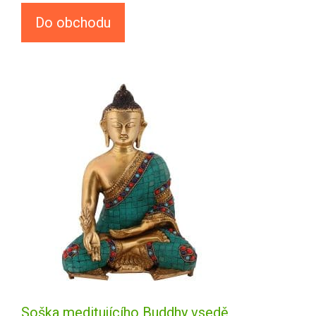
Do obchodu
Soška meditujícího Buddhy vsedě