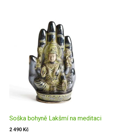
Soška bohyně Lakšmí na meditaci
2 490
Kč