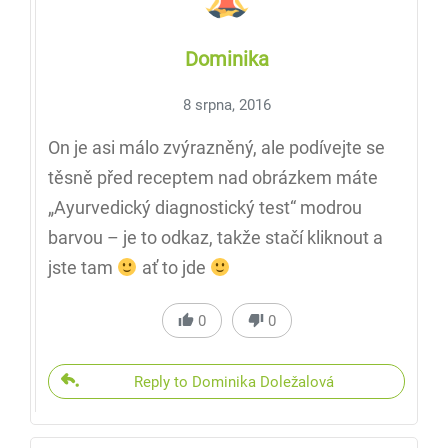
Dominika
8 srpna, 2016
On je asi málo zvýrazněný, ale podívejte se
těsně před receptem nad obrázkem máte
„Ayurvedický diagnostický test“ modrou
barvou – je to odkaz, takže stačí kliknout a
jste tam
ať to jde
0
0
Reply to Dominika Doležalová