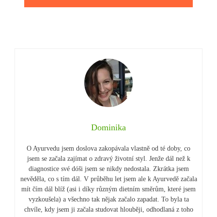
Dominika
O Ayurvedu jsem doslova zakopávala vlastně od té doby, co
jsem se začala zajímat o zdravý životní styl. Jenže dál než k
diagnostice své dóši jsem se nikdy nedostala. Zkrátka jsem
nevěděla, co s tím dál. V průběhu let jsem ale k Ayurvedě začala
mít čím dál blíž (asi i díky různým dietním směrům, které jsem
vyzkoušela) a všechno tak nějak začalo zapadat. To byla ta
chvíle, kdy jsem ji začala studovat hlouběji, odhodlaná z toho