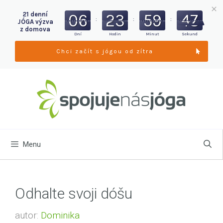
06
23
59
46
21 denní
:
:
:
JÓGA výzva
z domova
Dní
Hodin
Minut
Sekund
Chci začít s jógou od zítra
Menu
Odhalte svoji dóšu
autor:
Dominika