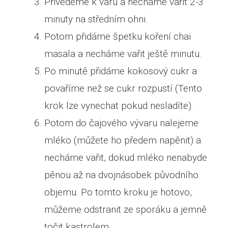
Přivedeme k varu a necháme vařit 2-3
minuty na středním ohni.
Potom přidáme špetku koření chai
masala a necháme vařit ještě minutu.
Po minutě přidáme kokosový cukr a
povaříme než se cukr rozpustí (Tento
krok lze vynechat pokud nesladíte).
Potom do čajového vývaru nalejeme
mléko (můžete ho předem napěnit) a
necháme vařit, dokud mléko nenabyde
pěnou až na dvojnásobek původního
objemu. Po tomto kroku je hotovo,
můžeme odstranit ze sporáku a jemně
točit kastrolem.