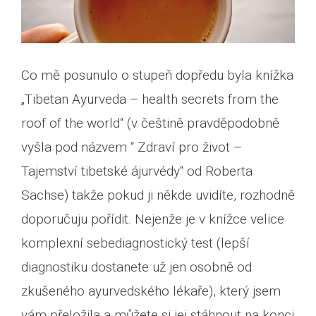
Co mě posunulo o stupeň dopředu byla knížka
„Tibetan Ayurveda – health secrets from the
roof of the world“ (v češtině pravděpodobně
vyšla pod názvem “ Zdraví pro život –
Tajemství tibetské ájurvédy“ od Roberta
Sachse) takže pokud ji někde uvidíte, rozhodně
doporučuju pořídit. Nejenže je v knížce velice
komplexní sebediagnostický test (lepší
diagnostiku dostanete už jen osobně od
zkušeného ayurvedského lékaře), který jsem
vám přeložila a můžete si jej stáhnout na konci