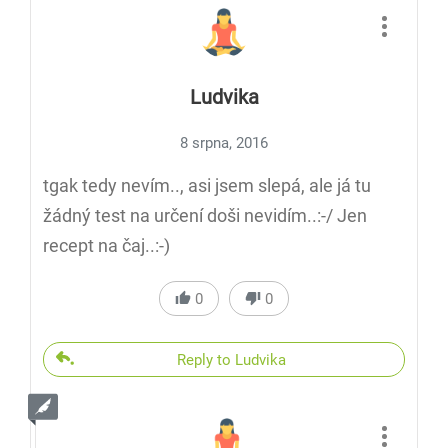
Ludvika
8 srpna, 2016
tgak tedy nevím.., asi jsem slepá, ale já tu
žádný test na určení doši nevidím..:-/ Jen
recept na čaj..:-)
0
0
Reply to Ludvika