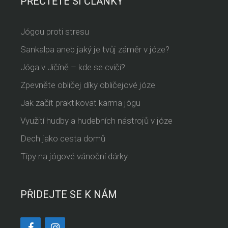
PŘEČTĚTE SI ČLÁNKY
Jógou proti stresu
Sankalpa aneb jaký je tvůj záměr v józe?
Jóga v Jičíně – kde se cvičí?
Zpevněte obličej díky obličejové józe
Jak začít praktikovat karma jógu
Využití hudby a hudebních nástrojů v józe
Dech jako cesta domů
Tipy na jógové vánoční dárky
PŘIDEJTE SE K NÁM