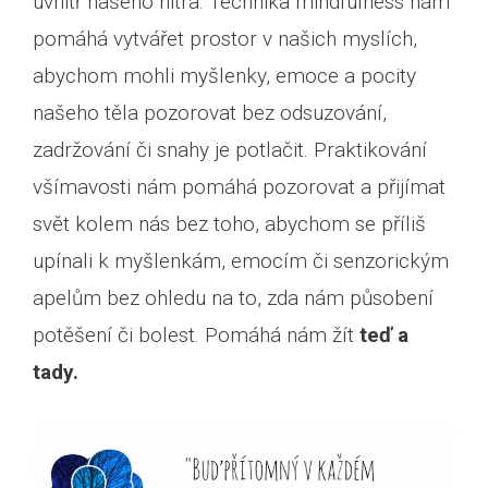
uvnitř našeho nitra. Technika mindfulness nám
pomáhá vytvářet prostor v našich myslích,
abychom mohli myšlenky, emoce a pocity
našeho těla pozorovat bez odsuzování,
zadržování či snahy je potlačit. Praktikování
všímavosti nám pomáhá pozorovat a přijímat
svět kolem nás bez toho, abychom se příliš
upínali k myšlenkám, emocím či senzorickým
apelům bez ohledu na to, zda nám působení
potěšení či bolest. Pomáhá nám žít
teď a
tady.