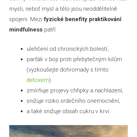
mysli, neboť mysl a tělo jsou neoddělitelně
spojeni. Mezi
fyzické benefity praktikování
mindfulness
patří:
ulehčení od chronických bolestí,
parťák v boji proti přebytečným kilům
(vyzkoušejte dohromady s tímto
detoxem
)
zmírňuje projevy chřipky a nachlazení,
snižuje riziko srdečního onemocnění,
a také snižuje obsah cukru v krvi.