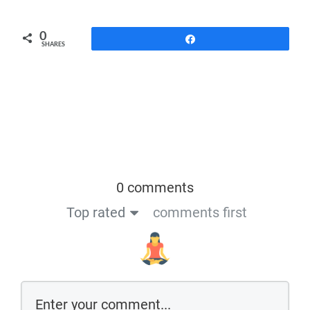
0
Share
SHARES
0 comments
Top rated
comments first