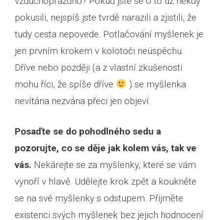
vzduchoprázdno? Pokud jste se o to už někdy
pokusili, nejspíš jste tvrdě narazili a zjistili, že
tudy cesta nepovede. Potlačování myšlenek je
jen prvním krokem v kolotoči neúspěchu.
Dříve nebo později (a z vlastní zkušenosti
mohu říci, že spíše dříve
) se myšlenka
nevítána nezvána přeci jen objeví.
Posaďte se do pohodlného sedu a
pozorujte, co se děje jak kolem vás, tak ve
vás.
Nekárejte se za myšlenky, které se vám
vynoří v hlavě. Udělejte krok zpět a koukněte
se na své myšlenky s odstupem. Přijměte
existenci svých myšlenek bez jejich hodnocení