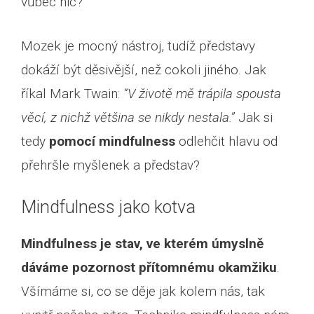
vůbec nic?
Mozek je mocný nástroj, tudíž představy
dokáží být děsivější, než cokoli jiného. Jak
říkal Mark Twain:
“V životě mě trápila spousta
věcí, z nichž většina se nikdy nestala.”
Jak si
tedy
pomocí mindfulness
odlehčit hlavu od
přehršle myšlenek a představ?
Mindfulness jako kotva
Mindfulness je stav, ve kterém úmyslně
dáváme pozornost přítomnému okamžiku
.
Všímáme si, co se děje jak kolem nás, tak