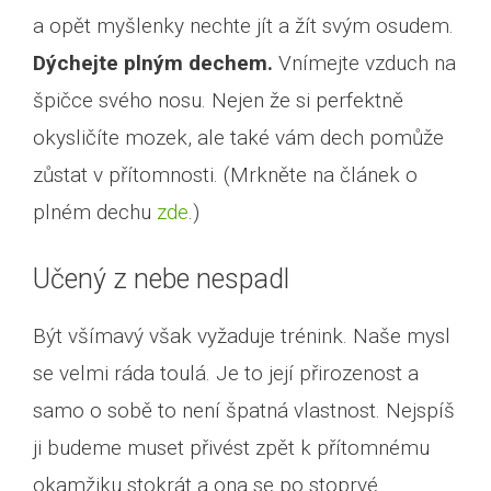
a opět myšlenky nechte jít a žít svým osudem.
Dýchejte plným dechem.
Vnímejte vzduch na
špičce svého nosu. Nejen že si perfektně
okysličíte mozek, ale také vám dech pomůže
zůstat v přítomnosti. (Mrkněte na článek o
plném dechu
zde
.)
Učený z nebe nespadl
Být všímavý však vyžaduje trénink. Naše mysl
se velmi ráda toulá. Je to její přirozenost a
samo o sobě to není špatná vlastnost. Nejspíš
ji budeme muset přivést zpět k přítomnému
okamžiku stokrát a ona se po stoprvé