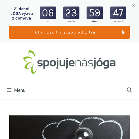
21 denní
06
23
59
45
:
:
:
JÓGA výzva
z domova
Dní
Hodin
Minut
Sekund
Chci začít s jógou od zítra
Menu