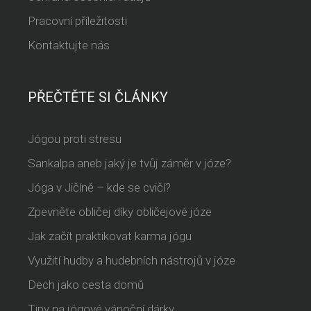
Pracovní příležitosti
Kontaktujte nás
PŘEČTĚTE SI ČLÁNKY
Jógou proti stresu
Sankalpa aneb jaký je tvůj záměr v józe?
Jóga v Jičíně – kde se cvičí?
Zpevněte obličej díky obličejové józe
Jak začít praktikovat karma jógu
Využití hudby a hudebních nástrojů v józe
Dech jako cesta domů
Tipy na jógové vánoční dárky