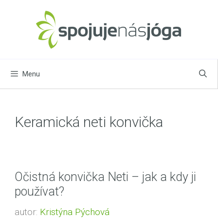
Přeskočit
na
obsah
Menu
Keramická neti konvička
Očistná konvička Neti – jak a kdy ji
používat?
autor:
Kristýna Pýchová