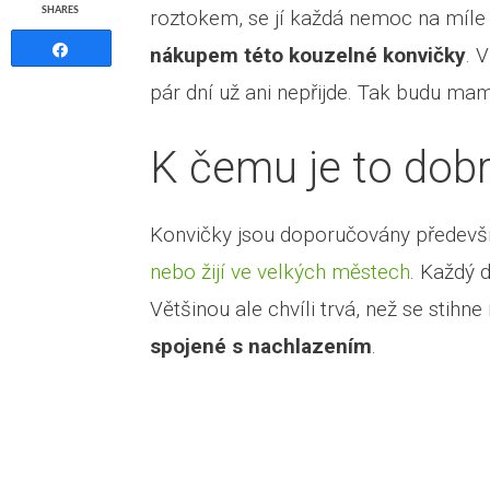
SHARES
roztokem, se jí každá nemoc na míle 
Share
nákupem této kouzelné konvičky
. 
pár dní už ani nepřijde. Tak budu mam
K čemu je to dob
Konvičky jsou doporučovány především
nebo žijí ve velkých městech
. Každý 
Většinou ale chvíli trvá, než se stihn
spojené s nachlazením
.