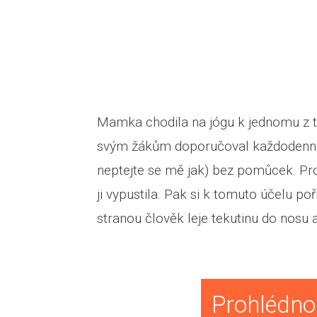
Mamka chodila na jógu k jednomu z t
svým žákům doporučoval každodenní v
neptejte se mě jak) bez pomůcek. Pro
ji vypustila. Pak si k tomuto účelu p
stranou člověk leje tekutinu do nosu 
Prohlédnou