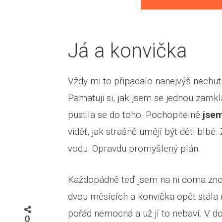
Já a konvička
Vždy mi to připadalo nanejvýš nechut
Pamatuji si, jak jsem se jednou zamk
pustila se do toho. Pochopitelně
jsem
vidět, jak strašně umějí být děti blbé
vodu. Opravdu promyšlený plán.
Každopádně teď jsem na ni doma znov
dvou měsících a konvička opět stála 
pořád nemocná a už jí to nebaví. V d
0