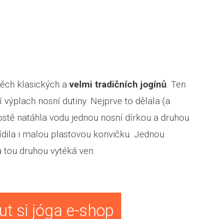
ěch klasických a
velmi tradičních jogínů
. Ten
ýplach nosní dutiny. Nejprve to dělala (a
stě natáhla vodu jednou nosní dírkou a druhou
ořídila i malou plastovou konvičku. Jednou
a tou druhou vytéká ven.
t si jóga e-shop