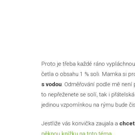
Proto je třeba každé ráno vypláchno
četla o obsahu 1 % soli. Mamka si p
s vodou
. Odměřování podle mě není p
to nepřeženete se solí, tak i přátelsk
jedinou vzpomínkou na rýmu bude čist
Jestliže vás konvička zaujala a
chcet
pěknou knížku na toto téma
.