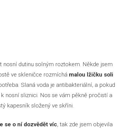
ut nosní dutinu solným roztokem. Někde jsem
rostě ve skleničce rozmíchá
malou lžičku soli
otřeba. Slaná voda je antibakteriální, a pokud
á k nosní sliznici. Nos se vám pěkně pročistí a
ý kapesník složený ve skříni.
e se o ní dozvědět víc
, tak zde jsem objevila