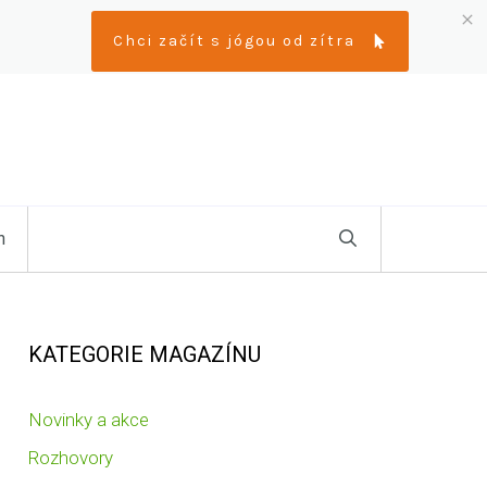
Chci začít s jógou od zítra
n
KATEGORIE MAGAZÍNU
Novinky a akce
Rozhovory