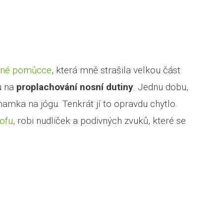
edné pomůcce
, která mně strašila velkou část
u na
proplachování nosní dutiny
. Jednu dobu,
amka na jógu. Tenkrát jí to opravdu chytlo.
tofu
, robi nudliček a podivných zvuků, které se