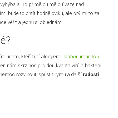
vyhýbala. To přimělo i mě o úvaze nad
Vím, bude to chtít hodně cviku, ale prý mi to za
ce věřit a jednu si objednám.
ré?
 lidem, kteří trpí alergiemi,
slabou imunitou
den nám skrz nos projdou kvanta virů a bakterií.
e nemoc rozvinout, spustit rýmu a další
radosti