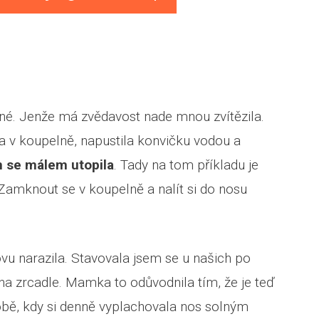
né. Jenže má zvědavost nade mnou zvítězila.
la v koupelně, napustila konvičku vodou a
 se málem utopila
. Tady na tom příkladu je
. Zamknout se v koupelně a nalít si do nosu
u narazila. Stavovala jsem se u našich po
na zrcadle. Mamka to odůvodnila tím, že je teď
obě, kdy si denně vyplachovala nos solným