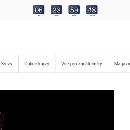
06
23
59
47
:
:
:
Dní
Hodin
Minut
Sekund
Kvízy
Online kurzy
Vše pro začátečníky
Magazí