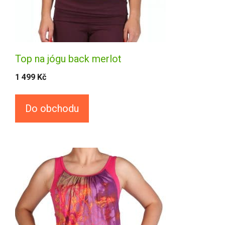
Top na jógu back merlot
1 499
Kč
Do obchodu