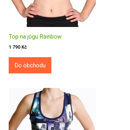
Top na jógu Rainbow
1 790
Kč
Do obchodu