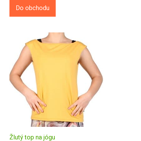
Do obchodu
Žlutý top na jógu