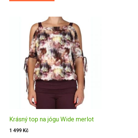
Krásný top na jógu Wide merlot
1 499
Kč