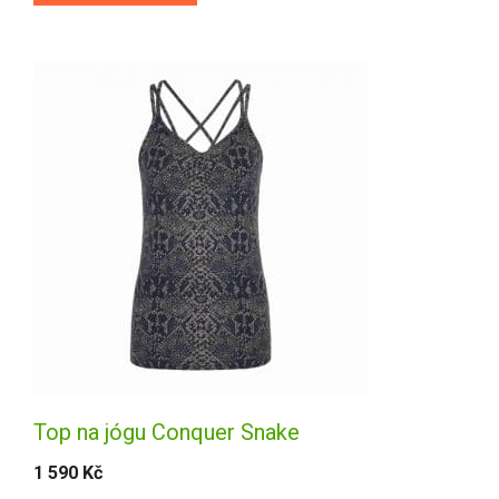
Top na jógu Conquer Snake
1 590
Kč