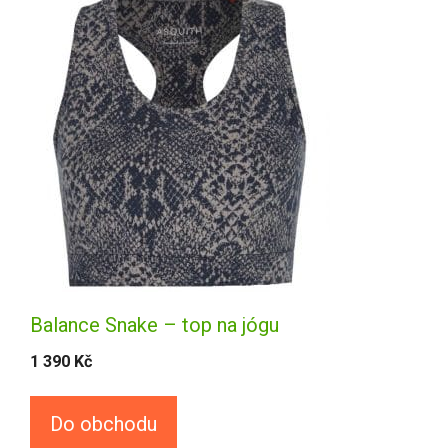
Balance Snake – top na jógu
1 390
Kč
Do obchodu