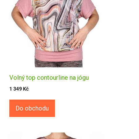
Volný top contourline na jógu
1 349
Kč
Do obchodu