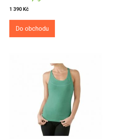
1 390
Kč
Do obchodu