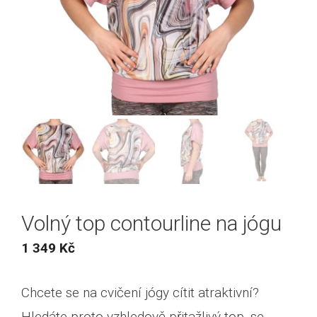
Volný top contourline na jógu
1 349
Kč
Chcete se na cvičení jógy cítit atraktivní?
Hledáte proto vzhledově přitažlivý top, se