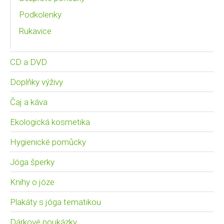
Podkolenky
Rukavice
CD a DVD
Doplňky výživy
Čaj a káva
Ekologická kosmetika
Hygienické pomůcky
Jóga šperky
Knihy o józe
Plakáty s jóga tematikou
Dárkové poukázky