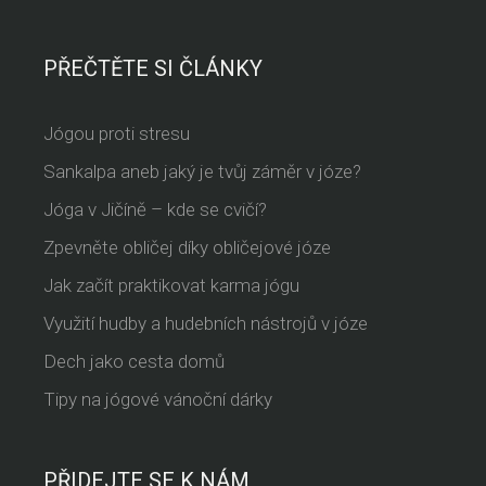
PŘEČTĚTE SI ČLÁNKY
Jógou proti stresu
Sankalpa aneb jaký je tvůj záměr v józe?
Jóga v Jičíně – kde se cvičí?
Zpevněte obličej díky obličejové józe
Jak začít praktikovat karma jógu
Využití hudby a hudebních nástrojů v józe
Dech jako cesta domů
Tipy na jógové vánoční dárky
PŘIDEJTE SE K NÁM