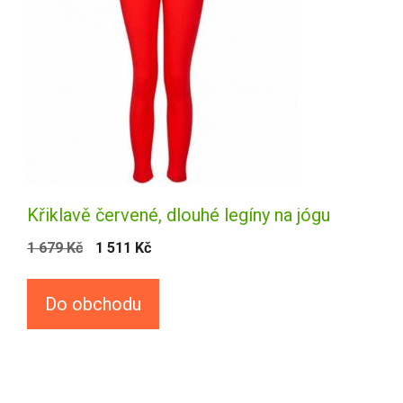
Křiklavě červené, dlouhé legíny na jógu
1 679
Kč
1 511
Kč
Do obchodu