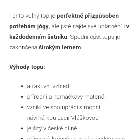
Tento volný top je
perfektně přizpůsoben
potřebám jógy
, ale jistě najde své uplatnění i
v
každodenním šatníku
. Spodní část topu je
zakončena
širokým lemem
.
Výhody topu:
atraktivní vzhled
přírodní a nemačkavý materiál
vznikl ve spolupráci s módní
návrhářkou Lucií Vláškovou
je šitý v české dílně
příjemný, krásně se nosí a budete se v