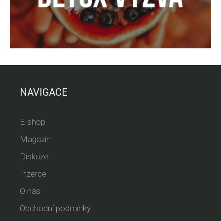
NAVIGACE
E-shop
Magazín
Diskuze
Inzerce
O nás
Obchodní podmínky