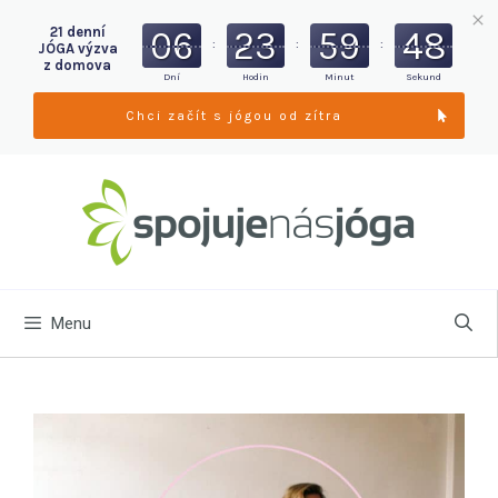
21 denní
06
23
59
46
:
:
:
JÓGA výzva
z domova
Dní
Hodin
Minut
Sekund
Chci začít s jógou od zítra
Menu