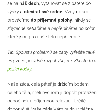
se na
náš dech
, vytahovat se z páteře do
výšky a
otevírat své srdce.
Vždy rotaci
provádíme
do příjemné polohy
, nikdy se
zbytečně netlačíme
a
nepřepínáme do poloh
,
které jsou pro naše tělo nepříjemné.
Tip: Spoustu problémů se zády vyřešíte také
tím, že je pořádně rozpohybujete. Zkuste to s
pozicí kočky
.
Naše záda, celá páteř je držícím bodem
celého těla, měli bychom jí dopřát protažení,
odpočinek a příjemnou relaxaci. Určitě
doporučuji, Vaše záda Vám budou vděčná.