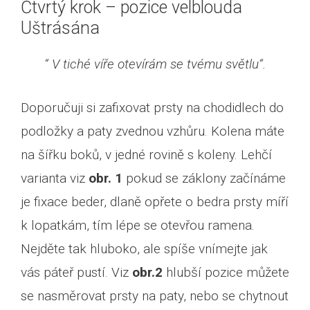
Čtvrtý krok – pozice velblouda
Uštrásána
“ V tiché víře otevírám se tvému světlu“.
Doporučuji si zafixovat prsty na chodidlech do
podložky a paty zvednou vzhůru. Kolena máte
na šířku boků, v jedné rovině s koleny. Lehčí
varianta viz
obr. 1
pokud se záklony začínáme
je fixace beder, dlaně opřete o bedra prsty míří
k lopatkám, tím lépe se otevřou ramena.
Nejděte tak hluboko, ale spíše vnímejte jak
vás páteř pustí. Viz
obr.2
hlubší pozice můžete
se nasměrovat prsty na paty, nebo se chytnout