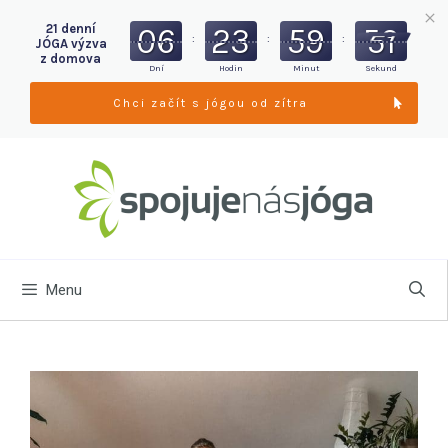
06
23
59
49
21 denní
:
:
:
JÓGA výzva
z domova
Dní
Hodin
Minut
Sekund
Chci začít s jógou od zítra
Menu