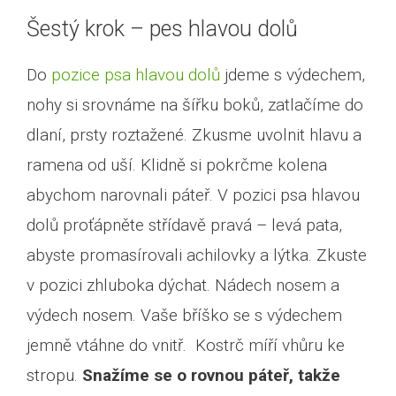
Šestý krok – pes hlavou dolů
Do
pozice psa hlavou dolů
jdeme s výdechem,
nohy si srovnáme na šířku boků, zatlačíme do
dlaní, prsty roztažené. Zkusme uvolnit hlavu a
ramena od uší. Klidně si pokrčme kolena
abychom narovnali páteř. V pozici psa hlavou
dolů proťápněte střídavě pravá – levá pata,
abyste promasírovali achilovky a lýtka. Zkuste
v pozici zhluboka dýchat. Nádech nosem a
výdech nosem. Vaše bříško se s výdechem
jemně vtáhne do vnitř. Kostrč míří vhůru ke
stropu.
Snažíme se o rovnou páteř, takže