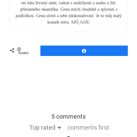
mi dala životní směr, radost z maličkostí a snahu o žití
přítomného okamžiku. Cesta mých chodidel a splynutí s
podložkou. Cesta učení a sebe zdokonalování. Je to můj malý
kousek míru. SJÓ_GOU
0
Share
SHARES
5 comments
Top rated
comments first