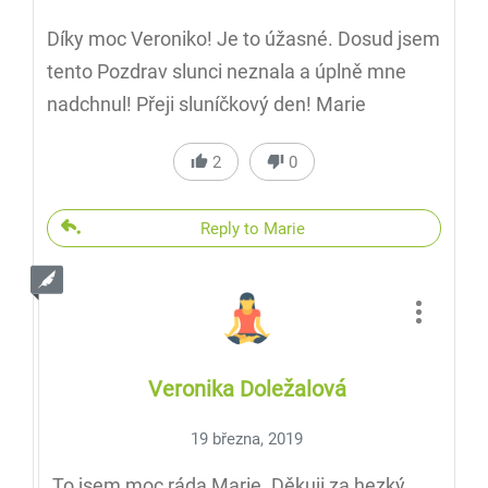
Díky moc Veroniko! Je to úžasné. Dosud jsem
tento Pozdrav slunci neznala a úplně mne
nadchnul! Přeji sluníčkový den! Marie
2
0
Reply to Marie
Veronika Doležalová
19 března, 2019
To jsem moc ráda Marie. Děkuji za hezký