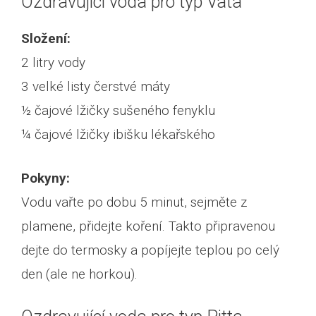
Ozdravující voda pro typ Vata
Složení:
2 litry vody
3 velké listy čerstvé máty
½ čajové lžičky sušeného fenyklu
¼ čajové lžičky ibišku lékařského
Pokyny:
Vodu vařte po dobu 5 minut, sejměte z
plamene, přidejte koření. Takto připravenou
dejte do termosky a popíjejte teplou po celý
den (ale ne horkou).