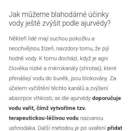
Jak můžeme blahodárné účinky
vody ještě zvýšit podle ajurvédy?
Někteří lidé mají suchou pokožku a
neochvějnou žízeň, navzdory tomu, že pijí
hodně vody. K tomu dochází, když je agni
člověka nízké a mikrokanály (shrotas), které
přenášejí vodu do buněk, jsou blokovány. Za
účelem vyčištění těchto kanálů a zvýšení
absorpce vlhkosti, se dle ajurvédy
doporučuje
vodu vařit, čímž vytvoříme tzv.
terapeutickou-léčivou vodu
nazvanou
ushnodaka. Další metodou je po uvaření
přidat