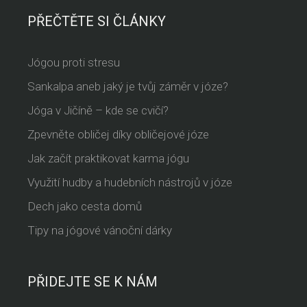
PŘEČTĚTE SI ČLÁNKY
Jógou proti stresu
Sankalpa aneb jaký je tvůj záměr v józe?
Jóga v Jičíně – kde se cvičí?
Zpevněte obličej díky obličejové józe
Jak začít praktikovat karma jógu
Využití hudby a hudebních nástrojů v józe
Dech jako cesta domů
Tipy na jógové vánoční dárky
PŘIDEJTE SE K NÁM