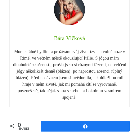
Bára Vlčková
Momentálně bydlím a prožívám svůj život tzv. na volné noze v
Římě, ve věčném městě okouzlující Itálie. S jógou mám
dlouholeté zkušenosti, prošla jsem si různými fázemi, od cvičení
jógy několikrát denně (blázen), po naprostou absenci (úplný
blázen). Před nedávnem jsem si uvědomila, jak důležitou roli
hraje v mém životě, jak mi pomáhá cítí se vyrovnaně,
povznešeně, tak nějak sama se sebou a i okolním vesmírem
spojená.
0
Share
SHARES