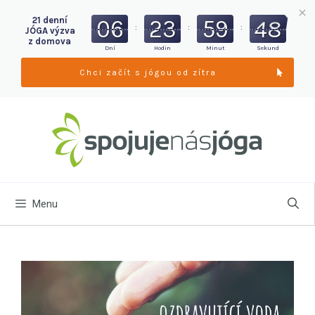
06
23
59
46
21 denní
:
:
:
JÓGA výzva
z domova
Dní
Hodin
Minut
Sekund
Chci začít s jógou od zítra
Menu