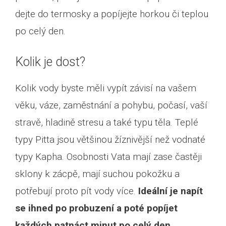
dejte do termosky a popíjejte horkou či teplou
po celý den.
Kolik je dost?
Kolik vody byste měli vypít závisí na vašem
věku, váze, zaměstnání a pohybu, počasí, vaší
stravě, hladině stresu a také typu těla. Teplé
typy Pitta jsou většinou žíznivější než vodnaté
typy Kapha. Osobnosti Vata mají zase častěji
sklony k zácpě, mají suchou pokožku a
potřebují proto pít vody více.
Ideální je napít
se ihned po probuzení a poté popíjet
každých patnáct minut po celý den.