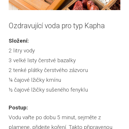
Ozdravující voda pro typ Kapha
Složení:
2 litry vody
3 velké listy čerstvé bazalky
2 tenké plátky čerstvého zázvoru
¼ čajové lžičky kmínu
½ čajové lžičky sušeného fenyklu
Postup:
Vodu vařte po dobu 5 minut, sejměte z
plamene, přidejte koření. Takto připravenou