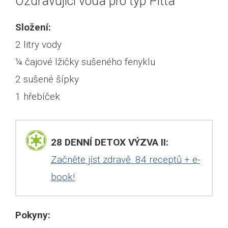
Ozdravující voda pro typ Pitta
Složení:
2 litry vody
¼ čajové lžičky sušeného fenyklu
2 sušené šípky
1 hřebíček
28 DENNÍ DETOX VÝZVA II:
Začněte jíst zdravě. 84 receptů + e-
book!
Pokyny: