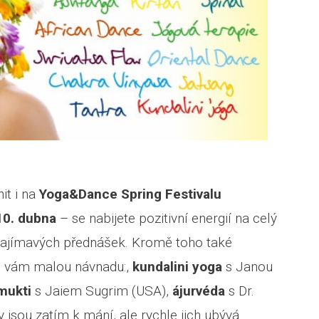
it i na
Yoga&Dance Spring Festivalu
10. dubna
– se nabijete pozitivní energií na celý
 zajímavých přednášek. Kromě toho také
m vám malou návnadu:,
kundalini yoga
s Janou
mukti
s Jaiem Sugrim (USA),
ájurvéda
s Dr.
sou zatím k mání, ale rychle jich ubývá.