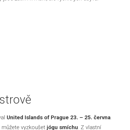
strově
val
United Islands of Prague
23. – 25. června
.
ě můžete vyzkoušet
jógu smíchu
. Z vlastní