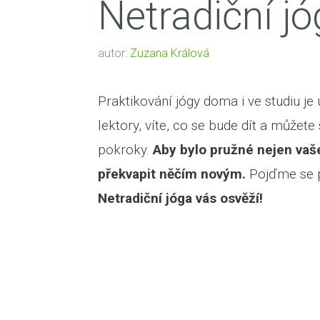
Netradiční j
autor:
Zuzana Králová
Praktikování jógy doma i ve studiu je
lektory, víte, co se bude dít a můžete
pokroky.
Aby bylo pružné nejen vaše
překvapit něčím novým.
Pojďme se po
Netradiční jóga vás osvěží!