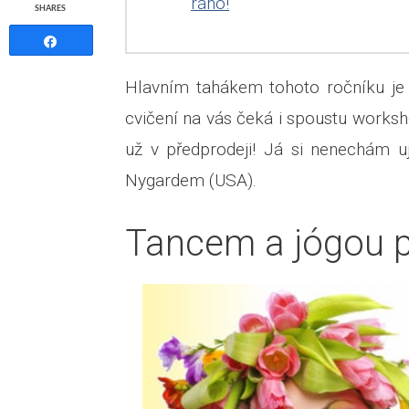
ráno!
SHARES
Share
Hlavním tahákem tohoto ročníku j
cvičení na vás čeká i spoustu worksh
už v předprodeji! Já si nenechám uj
Nygardem (USA).
Tancem a jógou p