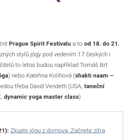
tnit
Prague Spirit Festivalu
a to
od 18. do 21.
různých stylů jógy pod vedením 17 českých i
čitelů to letos budou například Tomáš Brt
jóga
) nebo Kateřina Kolihová (
shakti naam –
řijedou třeba David Vendetti (USA,
taneční
K,
dynamic yoga master class
).
1):
Zkuste jógu z domova. Začnete zítra