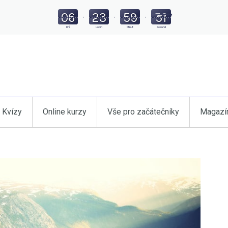
06
23
59
49
:
:
:
Dní
Hodin
Minut
Sekund
Kvízy
Online kurzy
Vše pro začátečníky
Magazí