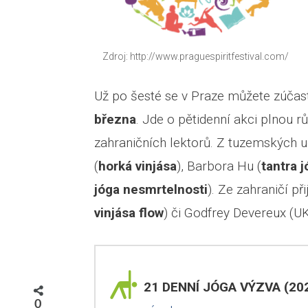
Zdroj: http://www.praguespiritfestival.com/
Už po šesté se v Praze můžete zúčas
března
. Jde o pětidenní akci plnou 
zahraničních lektorů. Z tuzemských u
(
horká vinjása
), Barbora Hu (
tantra 
jóga nesmrtelnosti
). Ze zahraničí p
vinjása flow
) či Godfrey Devereux (U
21 DENNÍ JÓGA VÝZVA (202
0