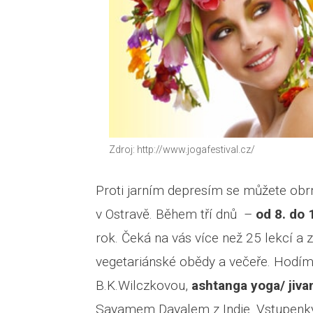
Zdroj: http://www.jogafestival.cz/
Proti jarním depresím se můžete obrn
v Ostravě. Během tří dnů –
od 8. do 
rok. Čeká na vás více než 25 lekcí a
vegetariánské obědy a večeře. Hodí
B.K.Wilczkovou,
ashtanga yoga/ jiva
Sayamem Dayalem z Indie. Vstupenky j