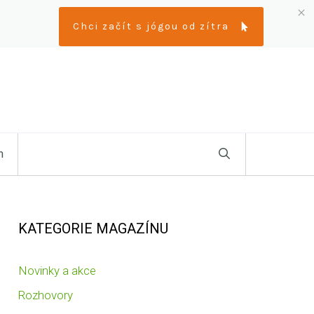
Chci začít s jógou od zítra
n
KATEGORIE MAGAZÍNU
Novinky a akce
Rozhovory