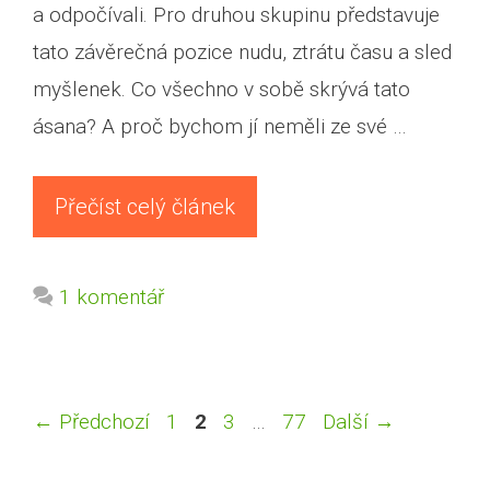
a odpočívali. Pro druhou skupinu představuje
tato závěrečná pozice nudu, ztrátu času a sled
myšlenek. Co všechno v sobě skrývá tato
ásana? A proč bychom jí neměli ze své …
Přečíst celý článek
1 komentář
Stránka
Stránka
Stránka
Stránka
←
Předchozí
1
2
3
…
77
Další
→