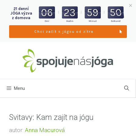
21 denní
06
23
59
49
:
:
:
JÓGA výzva
z domova
Dní
Hodin
Minut
Sekund
Chci začít s jógou od zítra
Přeskočit
na
obsah
Menu
Svitavy: Kam zajít na jógu
autor:
Anna Macurová