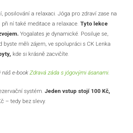
 posilování a relaxaci. Jóga pro zdraví zase na
 při ní také meditace a relaxace.
Tyto lekce
zvojem.
Yogalates je dynamické. Posiluje se,
d byste měli zájem, ve spolupráci s CK Lenka
byty,
kde si krásně zacvičíte.
si náš e-book
Zdravá záda s jógovými ásanami
.
rezervační systém.
Jeden vstup stojí 100 Kč,
č – tedy bez slevy.