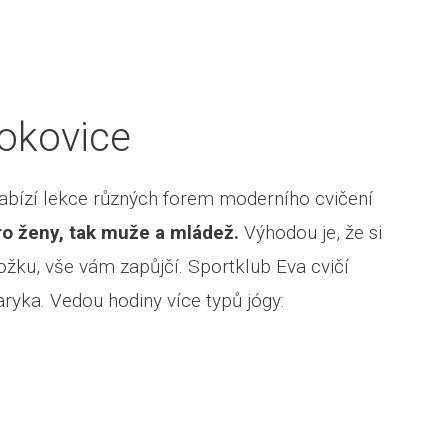
rokovice
nabízí lekce různých forem moderního cvičení
ro ženy, tak muže a mládež.
Výhodou je, že si
ožku, vše vám zapůjčí. Sportklub Eva cvičí
ryka. Vedou hodiny více typů jógy: