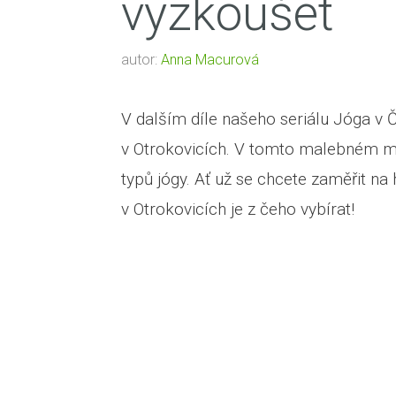
vyzkoušet
autor:
Anna Macurová
V dalším díle našeho seriálu Jóga v Č
v Otrokovicích. V tomto malebném mě
typů jógy. Ať už se chcete zaměřit na
v Otrokovicích je z čeho vybírat!