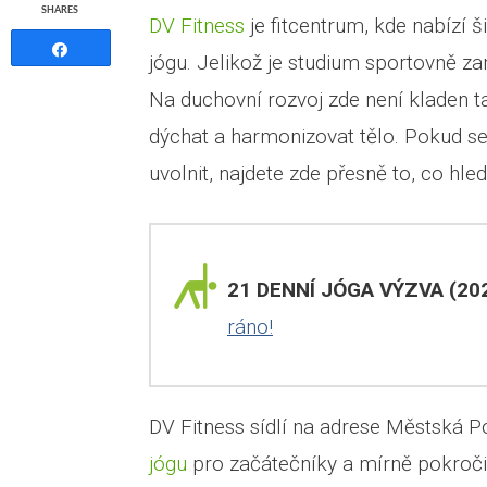
SHARES
DV Fitness
je fitcentrum, kde nabízí 
Share
jógu. Jelikož je studium sportovně z
Na duchovní rozvoj zde není kladen ta
dýchat a harmonizovat tělo. Pokud s
uvolnit, najdete zde přesně to, co hled
21 DENNÍ JÓGA VÝZVA (202
ráno!
DV Fitness sídlí na adrese Městská P
jógu
pro začátečníky a mírně pokroči