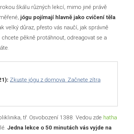
širokou škálu různých lekcí, mimo jiné právě
aměřené,
jógu pojímají hlavně jako cvičení těla
.
k velký důraz, přesto vás naučí, jak správně
e chcete pěkně protáhnout, odreagovat se a
áte.
1):
Zkuste jógu z domova. Začnete zítra
oliklinika, tř. Osvobození 1388. Vedou zde
hatha
lé.
Jedna lekce o 50 minutách vás vyjde na