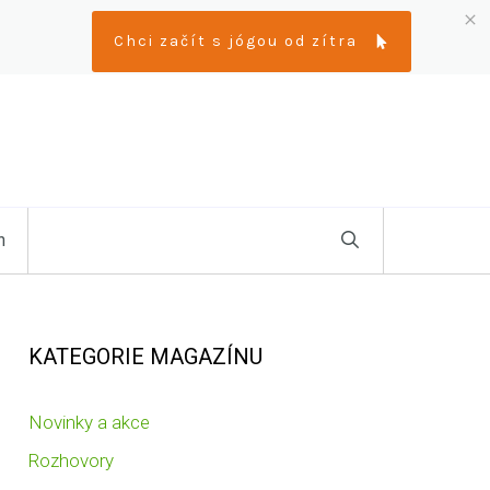
Chci začít s jógou od zítra
n
KATEGORIE MAGAZÍNU
Novinky a akce
Rozhovory