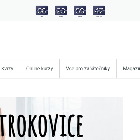
06
23
59
46
:
:
:
Dní
Hodin
Minut
Sekund
Kvízy
Online kurzy
Vše pro začátečníky
Magazí