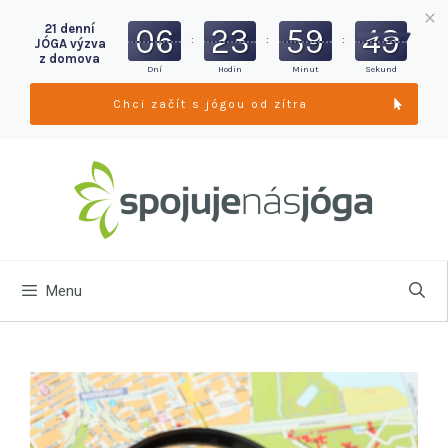
21 denní
06
23
59
47
:
:
:
JÓGA výzva
z domova
Dní
Hodin
Minut
Sekund
Chci začít s jógou od zítra
Menu