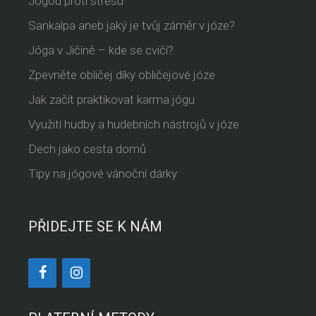
Jógou proti stresu
Sankalpa aneb jaký je tvůj záměr v józe?
Jóga v Jičíně – kde se cvičí?
Zpevněte obličej díky obličejové józe
Jak začít praktikovat karma jógu
Využití hudby a hudebních nástrojů v józe
Dech jako cesta domů
Tipy na jógové vánoční dárky
PŘIDEJTE SE K NÁM