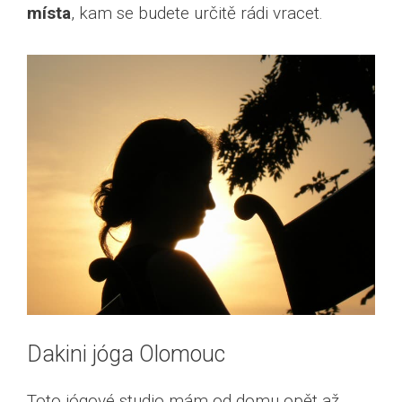
místa
, kam se budete určitě rádi vracet.
Dakini jóga Olomouc
Toto jógové studio mám od domu opět až