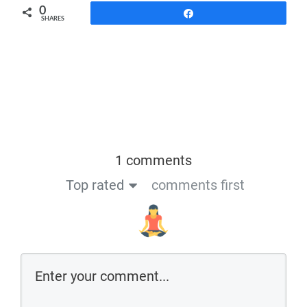
0
Share
SHARES
1 comments
Top rated
comments first