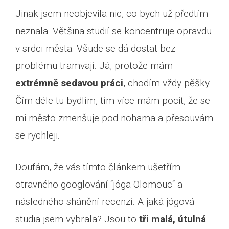
Jinak jsem neobjevila nic, co bych už předtím
neznala. Většina studií se koncentruje opravdu
v srdci města. Všude se dá dostat bez
problému tramvají. Já, protože mám
extrémně sedavou práci
, chodím vždy pěšky.
Čím déle tu bydlím, tím více mám pocit, že se
mi město zmenšuje pod nohama a přesouvám
se rychleji.
Doufám, že vás tímto článkem ušetřím
otravného googlování “jóga Olomouc“ a
následného shánění recenzí. A jaká jógová
studia jsem vybrala? Jsou to
tři malá, útulná