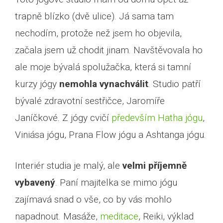
trapně blízko (dvě ulice). Já sama tam
nechodím, protože než jsem ho objevila,
začala jsem už chodit jinam. Navštěvovala ho
ale moje bývalá spolužačka, která si tamní
kurzy jógy
nemohla vynachválit
. Studio patří
bývalé zdravotní sestřičce, Jaromíře
Janíčkové. Z jógy cvičí
především Hatha jógu
,
Viniása jógu, Prana Flow jógu a Ashtanga jógu.
Interiér studia je malý, ale
velmi příjemně
vybavený
. Paní majitelka se mimo jógu
zajímavá snad o vše, co by vás mohlo
napadnout. Masáže,
meditace
, Reiki, výklad