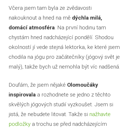
Včera jsem tam byla ze zvědavosti
nakouknout a hned na mě
dýchla milá,
domácí atmosféra
. Na první hodinu tam
chystám hned nadcházející pondělí. Shodou
okolností jí vede stejná lektorka, ke které jsem
chodila na jógu pro začátečníky (jógový svět je
malý), takže bych už nemohla být víc nadšená.
Doufám, že jsem nějaké
Olomoučáky
inspirovala
a rozhodnete se jedno z těchto
skvělých jógových studií vyzkoušet. Jsem si
jistá, že nebudete litovat. Takže si
nažhavte
podložky
a trochu se před nadcházejícím