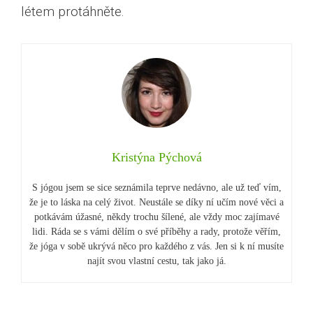
létem protáhněte.
Kristýna Pýchová
S jógou jsem se sice seznámila teprve nedávno, ale už teď vím,
že je to láska na celý život. Neustále se díky ní učím nové věci a
potkávám úžasné, někdy trochu šílené, ale vždy moc zajímavé
lidi. Ráda se s vámi dělím o své příběhy a rady, protože věřím,
že jóga v sobě ukrývá něco pro každého z vás. Jen si k ní musíte
najít svou vlastní cestu, tak jako já.