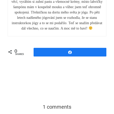
věcí, vyrábím si zubní pastu a všemocné krémy, místo lahvičky
šampónu mám v koupelně mouku a vůbec jsem teď ohromně
spokojená. Třešničkou na dortu mého světa je jóga. Po pěti
letech nadšeného jógování jsem se rozhodla, že se stanu
instruktorkou jógy a to se mi podařilo. Teď se snažím předávat
dál všechno, co se naučím. A moc mě to baví!
0
Share
SHARES
1 comments