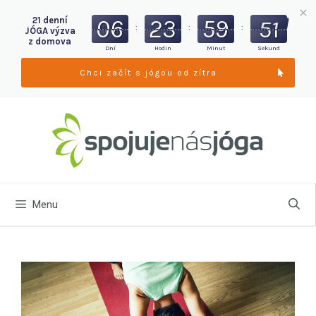
06
23
59
49
21 denní
:
:
:
JÓGA výzva
z domova
Dní
Hodin
Minut
Sekund
Chci začít s jógou od zítra
Menu