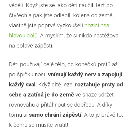
věděli. Když jste se jako děti naučili lézt po
čtyřech a pak jste odlepili kolena od země,
vlastně jste poprvé vyzkoušeli
pozici psa
hlavou dolů
. A myslím, že si nikdo nestěžoval
na bolavé zápěstí.
Děti používají celé tělo, od konečků prstů až
po špičku nosu
vnímají každý nerv a zapojují
každý sval
. Když dítě leze,
roztahuje prsty od
sebe a zatíná je do země
ve snaze udržet
rovnováhu a přitáhnout se dopředu. A díky
tomu si
samo chrání zápěstí
. A to je právě to,
k čemu se musíte vrátit!