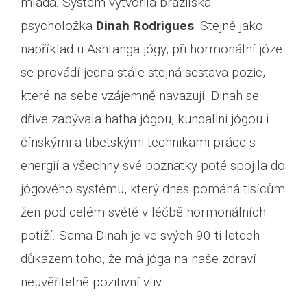
mladá. Systém vytvořila brazilská
psycholožka
Dinah Rodrigues
. Stejně jako
například u Ashtanga jógy, při hormonální józe
se provádí jedna stále stejná sestava pozic,
které na sebe vzájemně navazují. Dinah se
dříve zabývala hatha jógou, kundalini jógou i
čínskými a tibetskými technikami práce s
energií a všechny své poznatky poté spojila do
jógového systému, který dnes pomáhá tisícům
žen pod celém světě v léčbě hormonálních
potíží. Sama Dinah je ve svých 90-ti letech
důkazem toho, že má jóga na naše zdraví
neuvěřitelně pozitivní vliv.