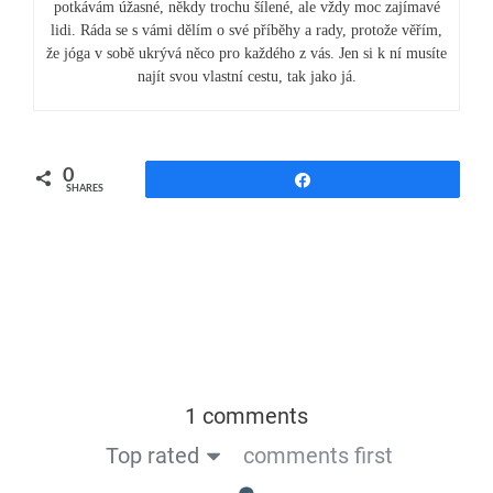
potkávám úžasné, někdy trochu šílené, ale vždy moc zajímavé
lidi. Ráda se s vámi dělím o své příběhy a rady, protože věřím,
že jóga v sobě ukrývá něco pro každého z vás. Jen si k ní musíte
najít svou vlastní cestu, tak jako já.
0
Share
SHARES
1 comments
Top rated
comments first