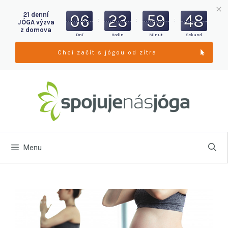
06
23
59
47
21 denní
:
:
:
JÓGA výzva
z domova
Dní
Hodin
Minut
Sekund
Chci začít s jógou od zítra
Menu