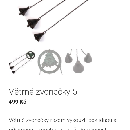
Větrné zvonečky 5
499
Kč
Větrné zvonečky rázem vykouzlí poklidnou a
příjemnou atmosféru ve vaší domácnosti.