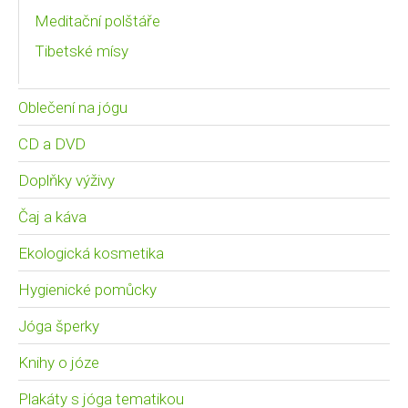
Meditační polštáře
Tibetské mísy
Oblečení na jógu
CD a DVD
Doplňky výživy
Čaj a káva
Ekologická kosmetika
Hygienické pomůcky
Jóga šperky
Knihy o józe
Plakáty s jóga tematikou