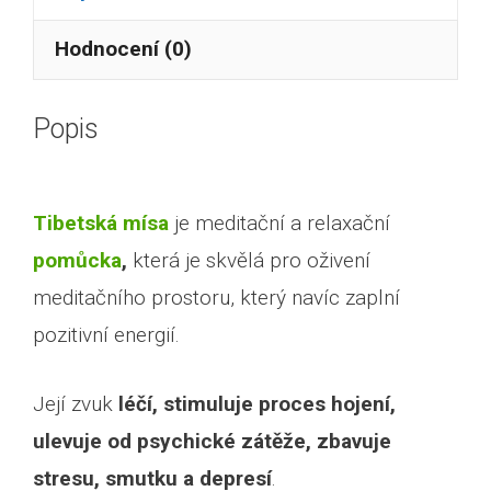
Hodnocení (0)
Popis
Tibetská mísa
je meditační a relaxační
pomůcka
,
která je skvělá pro oživení
meditačního prostoru, který navíc zaplní
pozitivní energií.
Její zvuk
léčí, stimuluje proces hojení,
ulevuje od psychické zátěže, zbavuje
stresu, smutku a depresí
.