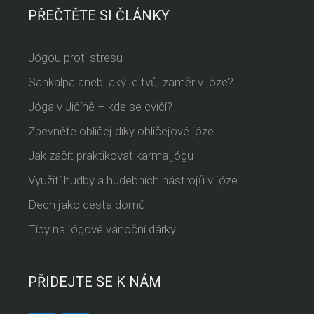
PŘEČTĚTE SI ČLÁNKY
Jógou proti stresu
Sankalpa aneb jaký je tvůj záměr v józe?
Jóga v Jičíně – kde se cvičí?
Zpevněte obličej díky obličejové józe
Jak začít praktikovat karma jógu
Využití hudby a hudebních nástrojů v józe
Dech jako cesta domů
Tipy na jógové vánoční dárky
PŘIDEJTE SE K NÁM