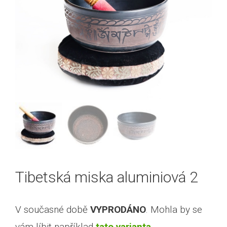
Tibetská miska aluminiová 2
V současné době
VYPRODÁNO
. Mohla by se
vám líbit například
tato varianta
.