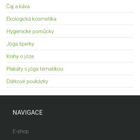
Čaj a káva
Ekologická kosmetika
Hygienické pomůcky
Jóga šperky
Knihy o józe
Plakáty s jóga tematikou
Dárkové poukázky
NAVIGACE
E-shop