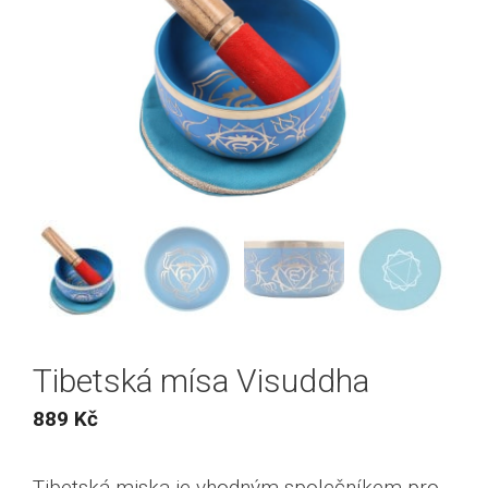
Tibetská mísa Visuddha
889
Kč
Tibetská miska je vhodným společníkem pro