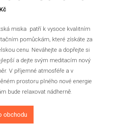
Kč
tská miska patří k vysoce kvalitním
tačním pomůckám, které získáte za
elskou cenu. Neváhejte a dopřejte si
ejlepší a dejte svým meditacím nový
ěr. V příjemné atmosféře a v
těném prostoru plného nové energie
ám bude relaxovat nádherně.
o obchodu