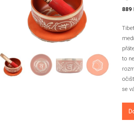
889
Tibe
medi
přát
to n
rozm
očiš
se v
D