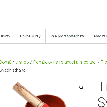
Kvízy
Online kurzy
Vše pro začátečníky
Magazí
Domů
/
e-shop
/
Pomůcky na relaxaci a meditaci
/
Ti
Svadhisthana
T
S