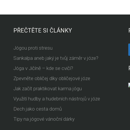
PŘEČTĚTE SI ČLÁNKY
Jógou proti stresu
Sankalpa aneb jaký je tvůj záměr v józe?
Jóga v Jičíně – kde se cvičí?
Zpevněte obličej díky obličejové józe
Jak začít praktikovat karma jógu
Využití hudby a hudebních nástrojů v józe
Dech jako cesta domů
Tipy na jógové vánoční dárky