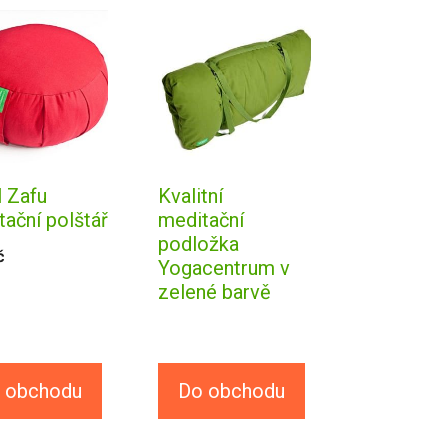
l Zafu
Kvalitní
ační polštář
meditační
podložka
č
Yogacentrum v
zelené barvě
 obchodu
Do obchodu