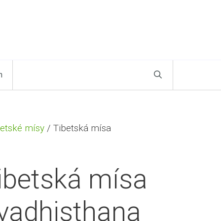
n
betské mísy
/ Tibetská mísa
ibetská mísa
vadhisthana