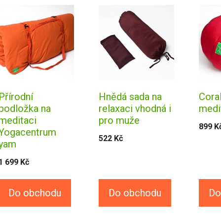
Přírodní
Hnědá sada na
Cora
podložka na
relaxaci vhodná i
medit
meditaci
pro muže
899
K
Yogacentrum
522
Kč
yam
1 699
Kč
Do obchodu
Do obchodu
Do