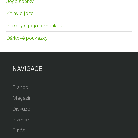
Jóga šperky
Knihy o józe
Plakáty s jóga tematikou
Dárkové poukázky
NAVIGACE
E-shop
Magazín
Diskuze
Inzerce
O nás