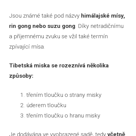
Jsou známé také pod názvy
himálajské mísy,
rin gong nebo suzu gong
. Díky netradičnímu
a příjemnému zvuku se vžil také termín
zpívající mísa.
Tibetská miska se rozeznívá několika
způsoby:
třením tloučku o strany misky
úderem tloučku
třením tloučku o hranu misky
Je dodávána ve vyobrazené sadě, tedy
včetně