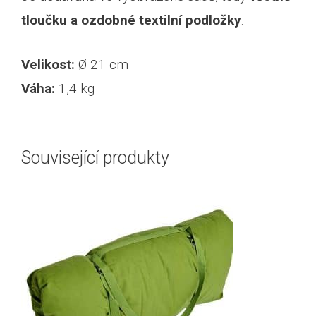
tloučku a ozdobné textilní podložky
.
Velikost:
Ø 21 cm
Váha:
1,4 kg
Související produkty