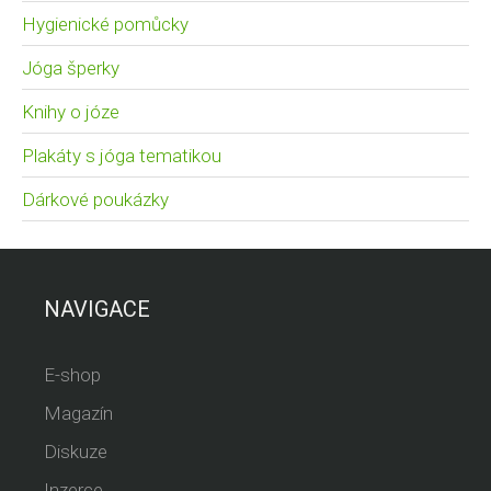
Hygienické pomůcky
Jóga šperky
Knihy o józe
Plakáty s jóga tematikou
Dárkové poukázky
NAVIGACE
E-shop
Magazín
Diskuze
Inzerce