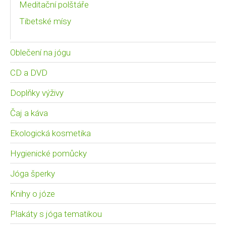
Meditační polštáře
Tibetské mísy
Oblečení na jógu
CD a DVD
Doplňky výživy
Čaj a káva
Ekologická kosmetika
Hygienické pomůcky
Jóga šperky
Knihy o józe
Plakáty s jóga tematikou