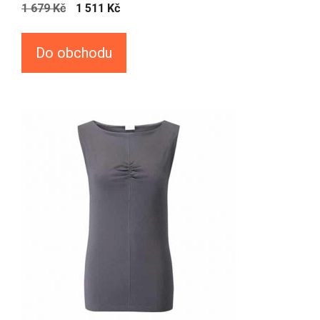
1 679
Kč
1 511
Kč
Do obchodu