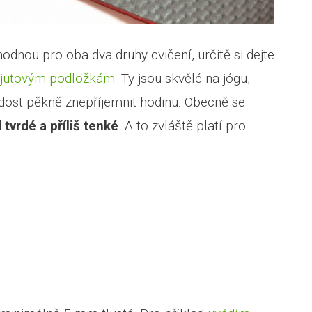
dnou pro oba dva druhy cvičení, určitě si dejte
jutovým podložkám
. Ty jsou skvělé na jógu,
vrdost pěkně znepříjemnit hodinu. Obecně se
 tvrdé a příliš tenké
. A to zvláště platí pro