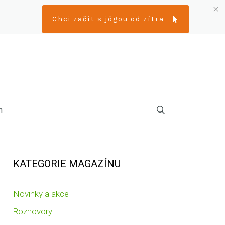
Chci začít s jógou od zítra
n
KATEGORIE MAGAZÍNU
Novinky a akce
Rozhovory