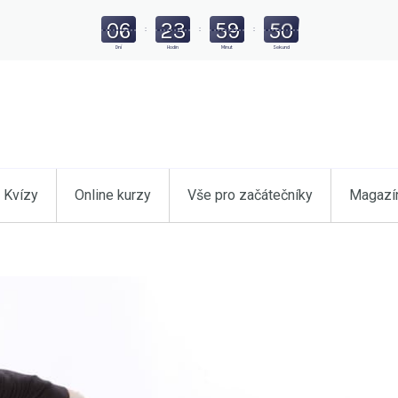
06
23
59
48
:
:
:
Dní
Hodin
Minut
Sekund
Kvízy
Online kurzy
Vše pro začátečníky
Magazí