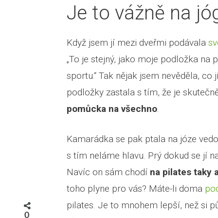
Je to vážně na jó
Když jsem jí mezi dveřmi podávala
sv
Prohlédnou
„To je stejný, jako moje podložka na 
sportu.“ Tak nějak jsem nevěděla, co 
podložky zastala s tím, že je skutečn
pomůcka na všechno
.
Kamarádka se pak ptala na józe vedouc
s tím neláme hlavu. Prý dokud se jí n
Navíc on sám chodí
na pilates taky 
toho plyne pro vás? Máte-li doma
pod
pilates. Je to mnohem lepší, než si pů
0