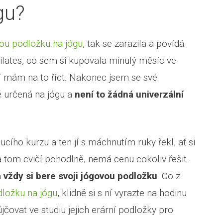
gu?
ou podložku na jógu
, tak se zarazila a povídá.
t si jóga e-shop
pilates, co sem si kupovala minulý měsíc ve
jí mám na to říct. Nakonec jsem se své
ě určená na jógu a
není to žádná univerzální
ího kurzu a ten jí s máchnutím ruky řekl, ať si
a tom cvičí pohodlně, nemá cenu cokoliv řešit.
a vždy si bere svoji jógovou podložku
. Co z
ložku na jógu
, klidně si s ní vyrazte na hodinu
jčovat ve studiu jejich erární podložky pro