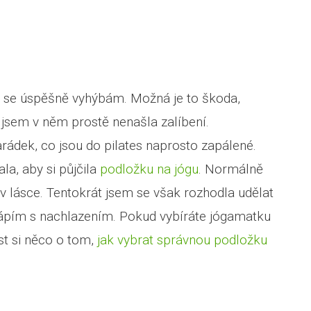
rým se úspěšně vyhýbám. Možná je to škoda,
já jsem v něm prostě nenašla zalíbení.
dek, co jsou do pilates naprosto zapálené.
la, aby si půjčila
podložku na jógu
. Normálně
v lásce. Tentokrát jsem se však rozhodla udělat
trápím s nachlazením. Pokud vybíráte jógamatku
íst si něco o tom,
jak vybrat správnou podložku