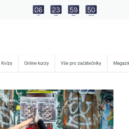
06
23
59
49
:
:
:
Dní
Hodin
Minut
Sekund
Kvízy
Online kurzy
Vše pro začátečníky
Magazí