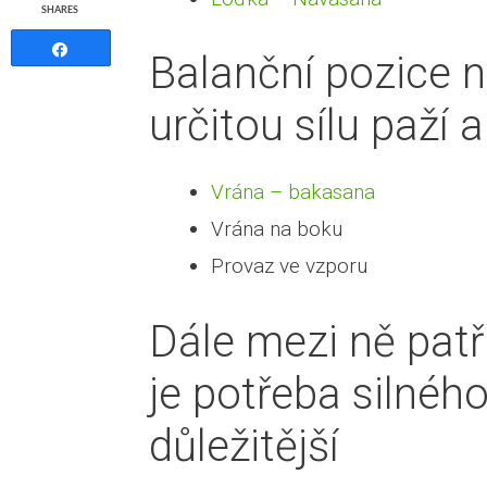
SHARES
Share
Balanční pozice n
určitou sílu paží a
Vrána – bakasana
Vrána na boku
Provaz ve vzporu
Dále mezi ně patří
je potřeba silného
důležitější