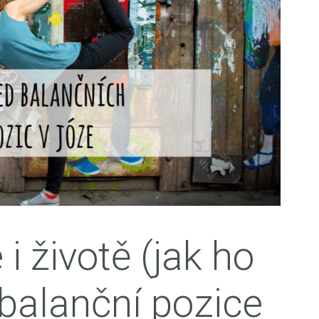
 i životě (jak ho
 balanční pozice