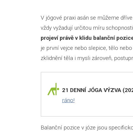
V jógové praxi asán se můžeme dříve 
vždy vyžadují určitou míru schopnosti
projeví právě v klidu balanční pozic
je první vejce nebo slepice, tělo ne
zklidnění těla i mysli zároveň, postup
21 DENNÍ JÓGA VÝZVA (202
ráno!
Balanční pozice v józe jsou specifick