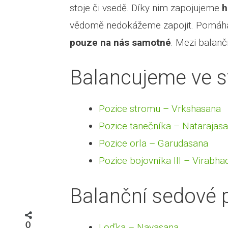
stoje či vsedě. Díky nim zapojujeme
h
vědomě nedokážeme zapojit. Pomáhaj
pouze na nás samotné
. Mezi balanč
Balancujeme ve s
Pozice stromu – Vrkshasana
Pozice tanečníka – Natarajas
Pozice orla – Garudasana
Pozice bojovníka III – Virabhad
Balanční sedové 
0
Loďka – Navasana