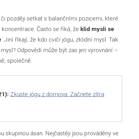
či později setkat s balančními pozicemi, které
 koncentrace. Často se říká, že
klid mysli se
e
. Jiní říkají, že kdo cvičí jógu, zklidní mysl. Tak
bo mysl? Odpovědí může být zas jen vyrovnání –
ně, společně.
1):
Zkuste jógu z domova. Začnete zítra
ou skupinou ásan. Nejčastěji jsou prováděny ve