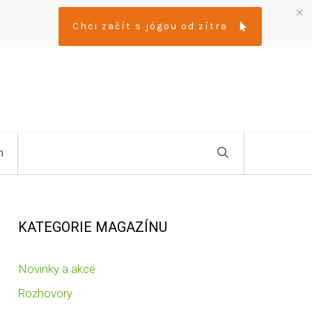
Chci začít s jógou od zítra
n
KATEGORIE MAGAZÍNU
Novinky a akce
Rozhovory