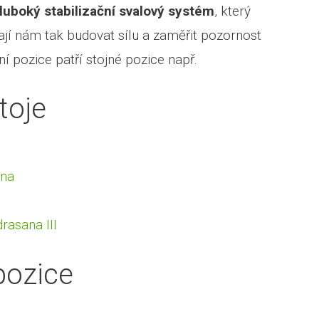
luboký stabilizační svalový systém
, který
í nám tak budovat sílu a zaměřit pozornost
ní pozice patří stojné pozice např.
toje
ana
rasana III
pozice