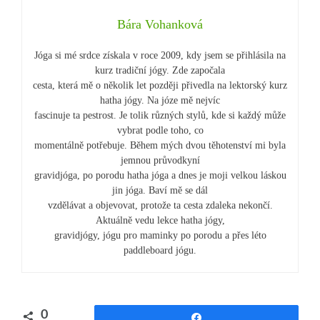
Bára Vohanková
Jóga si mé srdce získala v roce 2009, kdy jsem se přihlásila na
kurz tradiční jógy. Zde započala
cesta, která mě o několik let později přivedla na lektorský kurz
hatha jógy. Na józe mě nejvíc
fascinuje ta pestrost. Je tolik různých stylů, kde si každý může
vybrat podle toho, co
momentálně potřebuje. Během mých dvou těhotenství mi byla
jemnou průvodkyní
gravidjóga, po porodu hatha jóga a dnes je moji velkou láskou
jin jóga. Baví mě se dál
vzdělávat a objevovat, protože ta cesta zdaleka nekončí.
Aktuálně vedu lekce hatha jógy,
gravidjógy, jógu pro maminky po porodu a přes léto
paddleboard jógu.
0
Share