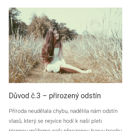
Důvod č.3 – přirozený odstín
Příroda neudělala chybu, nadělila nám odstín
vlasů, který se nejvíce hodí k naší pleti.
Hennou můžeme naši přirozenou barvu trochu