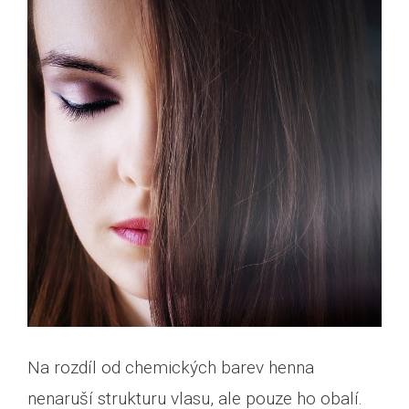
Na rozdíl od chemických barev henna
nenaruší strukturu vlasu, ale pouze ho obalí.