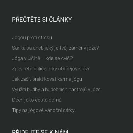
PŘEČTĚTE SI ČLÁNKY
Jógou proti stresu
Sankalpa aneb jaký je tvůj záměr v józe?
Jóga v Jičíně – kde se cvičí?
Zpevněte obličej díky obličejové józe
Jak začít praktikovat karma jógu
Využití hudby a hudebních nástrojů v józe
Dech jako cesta domů
Tipy na jógové vánoční dárky
PŘIDEJTE SE K NÁM