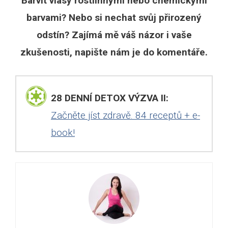
Barvit vlasy rostlinnými nebo chemickými
barvami? Nebo si nechat svůj přirozený
odstín? Zajímá mě váš názor i vaše
zkušenosti, napište nám je do komentáře.
28 DENNÍ DETOX VÝZVA II:
Začněte jíst zdravě. 84 receptů + e-
book!