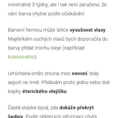
minimálně 3 týdny, ale i tak není zaručeno, že
vám barva chytne podle očekávání.
Barvení hennou může lehce
vysušovat vlasy
.
Majitelkám suchých vlasů bych doporučila do
barvy přidat trochu oleje (například
kokosového
).
Umíchaná směs zrovna moc
nevoní
, tedy
aspoň ne mně. Přidávám proto jednu nebo dvě
kapky
éterického olejíčku
.
Častá otázka bývá, zda
dokáže překrýt
šediny
. Podle některých informací chytá