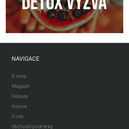
NAVIGACE
E-shop
Magazín
Diskuze
Inzerce
O nás
Obchodní podmínky