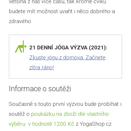
většina z nás více času, tak kromě cviků
budete mít možnost uvařit i něco dobrého a
zdravého.
21 DENNÍ JÓGA VÝZVA (2021):
Zkuste jógu z domova. Začnete
zítra ráno!
Informace o soutěži
Současně s touto první výzvou bude probíhat i
soutěž o
poukázku na zboží dle vlastního
výběru v hodnotě 1200 Kč
z YogaShop.cz.