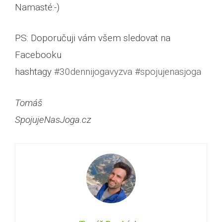
Namasté:-)
PS: Doporučuji vám všem sledovat na
Facebooku
hashtagy
#30dennijogavyzva #spojujenasjoga
Tomáš
SpojujeNasJoga.cz