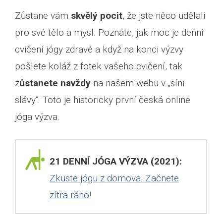
Zůstane vám
skvělý pocit
, že jste něco udělali
pro své tělo a mysl. Poznáte, jak moc je denní
cvičení jógy zdravé a když na konci výzvy
pošlete koláž z fotek vašeho cvičení, tak
z
ůstanete navždy
na našem webu v „síni
slávy“. Toto je historicky první česká online
jóga výzva.
21 DENNÍ JÓGA VÝZVA (2021):
Zkuste jógu z domova. Začnete
zítra ráno!