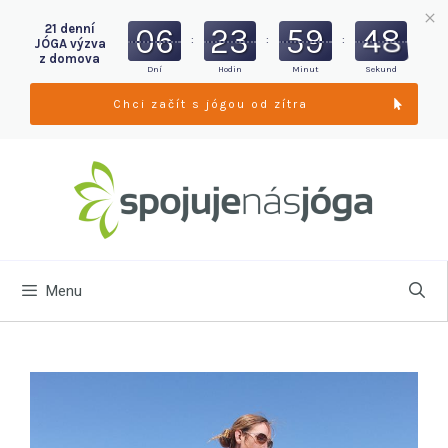
21 denní
06
23
59
47
:
:
:
JÓGA výzva
z domova
Dní
Hodin
Minut
Sekund
Chci začít s jógou od zítra
Menu