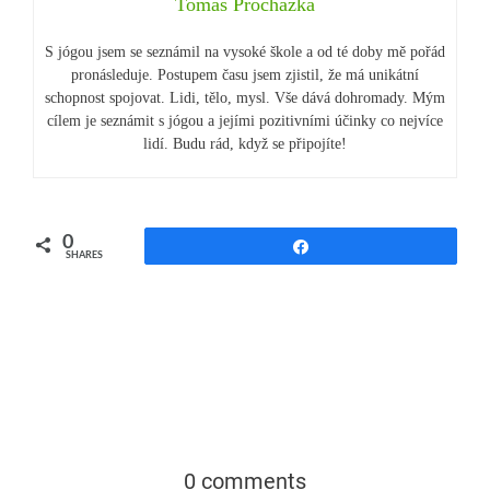
Tomáš Procházka
S jógou jsem se seznámil na vysoké škole a od té doby mě pořád
pronásleduje. Postupem času jsem zjistil, že má unikátní
schopnost spojovat. Lidi, tělo, mysl. Vše dává dohromady. Mým
cílem je seznámit s jógou a jejími pozitivními účinky co nejvíce
lidí. Budu rád, když se připojíte!
0
Share
SHARES
0 comments