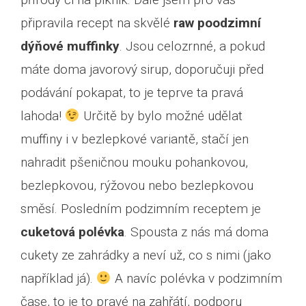
připravila recept na skvělé
raw poodzimní
dýňové muffinky
. Jsou celozrnné, a pokud
máte doma javorový sirup, doporučuji před
podávání pokapat, to je teprve ta pravá
lahoda!
Určitě by bylo možné udělat
muffiny i v bezlepkové variantě, stačí jen
nahradit pšeničnou mouku pohankovou,
bezlepkovou, rýžovou nebo bezlepkovou
směsí. Posledním podzimním receptem je
cuketová polévka
. Spousta z nás má doma
cukety ze zahrádky a neví už, co s nimi (jako
například já).
A navíc polévka v podzimním
čase, to je to pravé na zahřátí, podporu