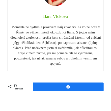
Bára Vlčková
Momentálně bydlím a prožívám svůj život tzv. na volné noze v
Římě, ve věčném městě okouzlující Itálie. S jógou mám
dlouholeté zkušenosti, prošla jsem si různými fázemi, od cvičení
jógy několikrát denně (blázen), po naprostou absenci (úplný
blázen). Před nedávnem jsem si uvědomila, jak důležitou roli
hraje v mém životě, jak mi pomáhá cítí se vyrovnaně,
povznešeně, tak nějak sama se sebou a i okolním vesmírem
spojená.
0
Share
SHARES