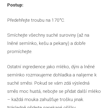
Postup:
Předehřejte troubu na 170°C.
Smíchejte všechny suché suroviny (až na
lněné semínko, kešu a pekany) a dobře
promíchejte.
Ostatní ingredience jako mléko, dýni a lněné
semínko rozmixujeme dohladka a nalijeme k
suché směsi. Pokud se vám zdá výsledná
směs moc hustá, nebojte se přidat další mléko
– každá mouka zahušťuje trošku jinak.
Následně přidejte nasekané oříšky,