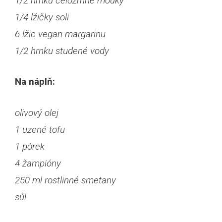
1/2 hrnku celozrnné mouky
1/4 lžičky soli
6 lžic vegan margarinu
1/2 hrnku studené vody
Na náplň:
olivový olej
1 uzené tofu
1 pórek
4 žampióny
250 ml rostlinné smetany
sůl