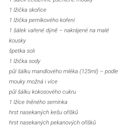
1 lžička skořice
1 lžička perníkového koření
1 šálek vařené dýně – nakrájené na malé
kousky
špetka soli
1 lžička sody
půl šálku mandlového mléka (125ml) – podle
mouky možná i více
půl šálku kokosového cukru
1 lžíce lněného semínka
hrst nasekaných kešu oříšků
hrst nasekaných pekanových oříšků