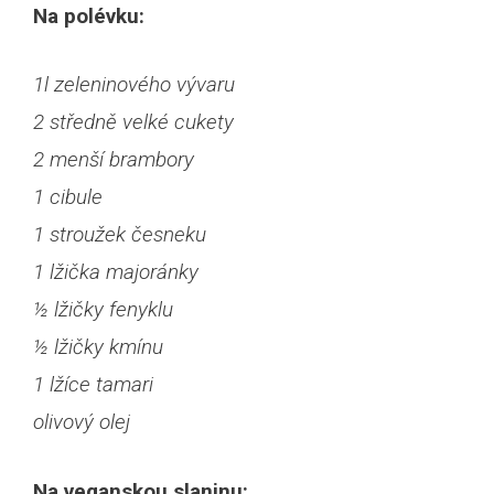
Na polévku:
1l zeleninového vývaru
2 středně velké cukety
2 menší brambory
1 cibule
1 stroužek česneku
1 lžička majoránky
½ lžičky fenyklu
½ lžičky kmínu
1 lžíce tamari
olivový olej
Na veganskou slaninu: