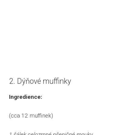
2. Dýňové muffinky
Ingredience:
(cca 12 muffinek)
1 šálek celozrnné pšeničné mouky