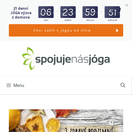
06
23
59
49
21 denní
:
:
:
JÓGA výzva
z domova
Dní
Hodin
Minut
Sekund
Chci začít s jógou od zítra
Menu