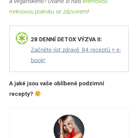
a veganského? Uvařte si naši
krémovou
mrkvovou polévku se zázvorem
!
28 DENNÍ DETOX VÝZVA II:
Začněte jíst zdravě. 84 receptů + e-
book!
A jaké jsou vaše oblíbené podzimní
recepty?