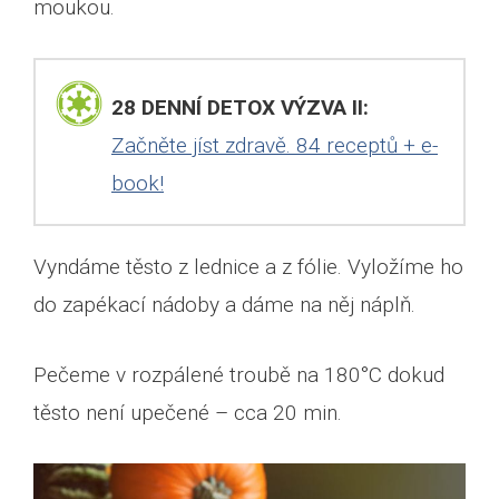
moukou.
28 DENNÍ DETOX VÝZVA II:
Začněte jíst zdravě. 84 receptů + e-
book!
Vyndáme těsto z lednice a z fólie. Vyložíme ho
do zapékací nádoby a dáme na něj náplň.
Pečeme v rozpálené troubě na 180°C dokud
těsto není upečené – cca 20 min.