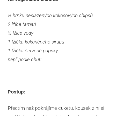
½ hrnku neslazených kokosových chipsů
2 lžíce tamari
½ lžíce vody
1 lžička kukuřičného sirupu
1 lžička červené papriky
pepř podle chuti
Postup:
Předtím než pokrájíme cuketu, kousek z ní si