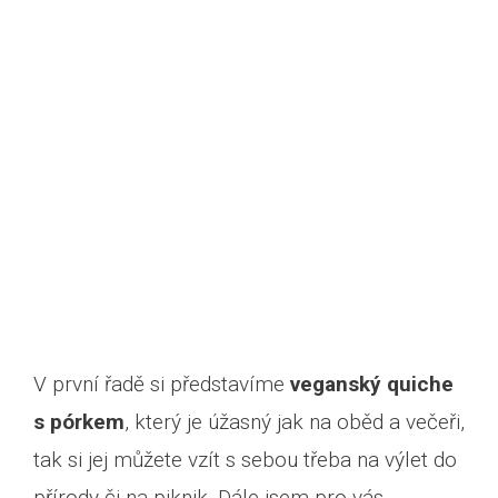
V první řadě si představíme
veganský quiche
s pórkem
, který je úžasný jak na oběd a večeři,
tak si jej můžete vzít s sebou třeba na výlet do
přírody či na piknik. Dále jsem pro vás