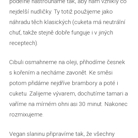
podélně nastrouháme tak, aby nám vznikly co
nejdelší nudličky. Ty totiž použijeme jako
náhradu těch klasických (cuketa má neutrální
chuť, takže stejně dobře funguje i v jiných
receptech).
Cibuli osmahneme na oleji, přihodíme česnek
s kořením a necháme zavonět. Ke směsi
potom přidáme nejdříve brambory a poté i
cuketu. Zalijeme vývarem, dochutíme tamari a
vaříme na mírném ohni asi 30 minut. Nakonec
rozmixujeme.
Vegan slaninu připravíme tak, že všechny