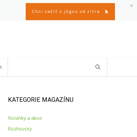
Chci začít s jógou od zítra
n
KATEGORIE MAGAZÍNU
Novinky a akce
Rozhovory