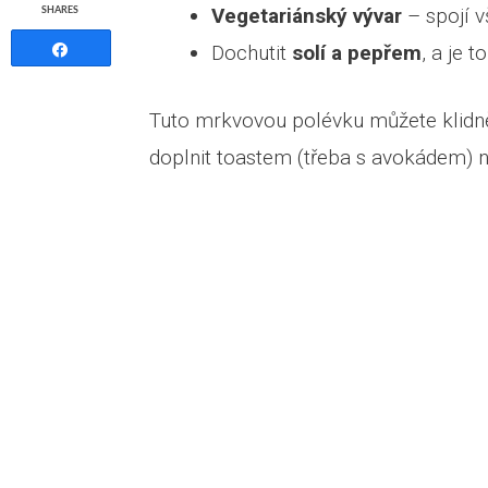
Vegetariánský vývar
– spojí 
SHARES
Dochutit
solí a pepřem
, a je to
Share
Tuto mrkvovou polévku můžete klidně 
doplnit toastem (třeba s avokádem) 