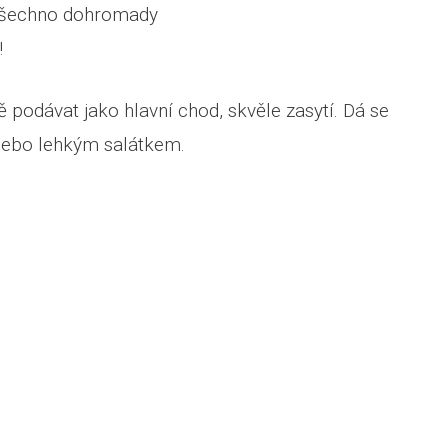
všechno dohromady
!
podávat jako hlavní chod, skvěle zasytí. Dá se
nebo lehkým salátkem.