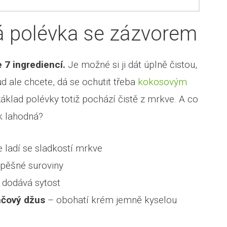
 polévka se zázvorem
7 ingrediencí.
Je možné si ji dát úplně čistou,
d ale chcete, dá se ochutit třeba
kokosovým
klad polévky totiž pochází čistě z mrkve. A co
ak lahodná?
 ladí se sladkostí mrkve
spěšné suroviny
 dodává sytost
nčový džus
– obohatí krém jemně kyselou