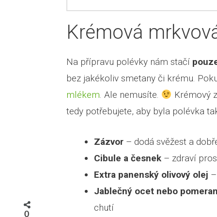
Krémová mrkvová
Na přípravu polévky nám stačí
pouze 
bez jakékoliv smetany či krému. Poku
mlékem
. Ale nemusíte.
Krémový zá
tedy potřebujete, aby byla polévka t
Zázvor
– dodá svěžest a dobře
Cibule a česnek
– zdraví pro
Extra panenský olivový
olej
–
Jablečný ocet nebo pomera
chutí
0