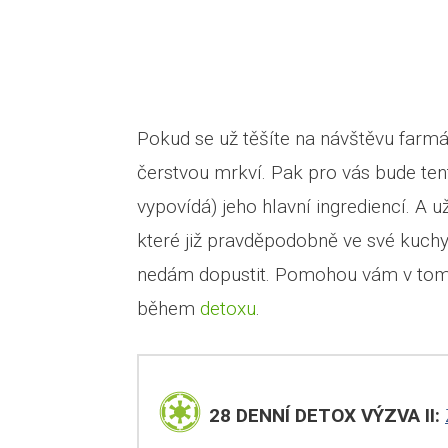
Pokud se už těšíte na návštěvu farmář
čerstvou mrkví. Pak pro vás bude tento
vypovídá) jeho hlavní ingrediencí. A už
které již pravděpodobně ve své kuch
nedám dopustit. Pomohou vám v to
během
detoxu
.
28 DENNÍ DETOX VÝZVA II: