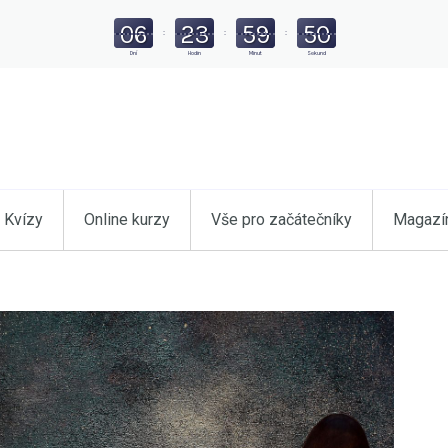
06
23
59
49
:
:
:
Dní
Hodin
Minut
Sekund
Kvízy
Online kurzy
Vše pro začátečníky
Magazí