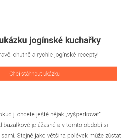
 ukázku jogínské kuchařky
ravě, chutně a rychle jogínské recepty!
Chci stáhnout ukázku
kud ji chcete ještě nějak „vyšperkovat“
ad bazalkové je úžasné a v tomto období si
i sami. Stejně jako většina polévek může zůstat