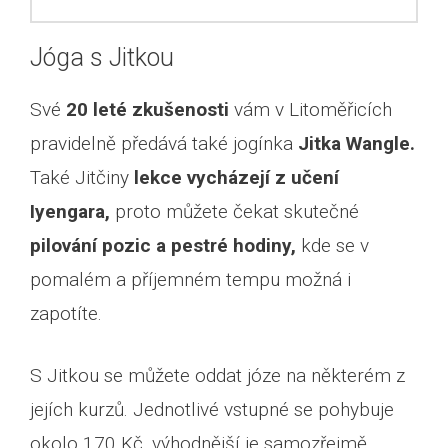
Jóga s Jitkou
Své
20 leté zkušenosti
vám v Litoměřicích
pravidelně předává také jogínka
Jitka Wangle.
Také Jitčiny
lekce vycházejí z učení
Iyengara,
proto můžete čekat skutečné
pilování pozic a pestré hodiny,
kde se v
pomalém a příjemném tempu možná i
zapotíte.
S Jitkou se můžete oddat józe na některém z
jejích kurzů. Jednotlivé vstupné se pohybuje
okolo 170 Kč, výhodnější je samozřejmě