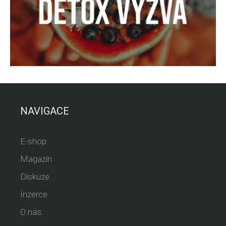
NAVIGACE
E-shop
Magazín
Diskuze
Inzerce
O nás