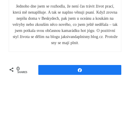
Jednoho dne jsem se rozhodla, že není čas trávit život prací,
která mě nenaplňuje. A tak se naplno věnuji psaní. Když zrovna
nepíšu doma v Beskydech, pak jsem u oceánu a koukám na
velryby nebo zkouším něco nového, co jsem ještě nedělala – tak
jsem potkala svou občasnou kamarádku hot jógu. O pozitivní
styl života se dělím na blogu jaksivandaplnisny.blog.cz. Protože
sny se mají plnit.
0
Share
SHARES