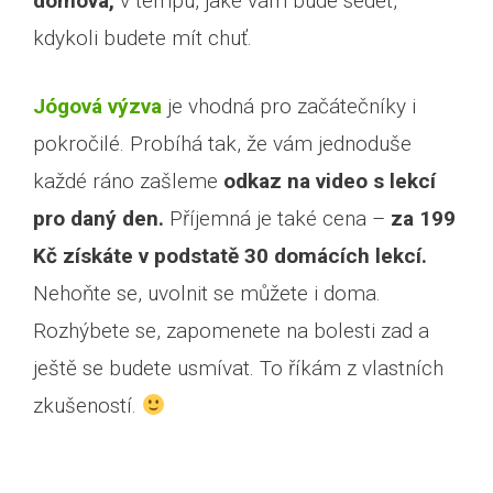
domova,
v tempu, jaké vám bude sedět,
kdykoli budete mít chuť.
Jógová výzva
je vhodná pro začátečníky i
pokročilé. Probíhá tak, že vám jednoduše
každé ráno zašleme
odkaz na video s lekcí
pro daný den.
Příjemná je také cena –
za 199
Kč získáte v podstatě 30 domácích lekcí.
Nehoňte se, uvolnit se můžete i doma.
Rozhýbete se, zapomenete na bolesti zad a
ještě se budete usmívat. To říkám z vlastních
zkušeností.