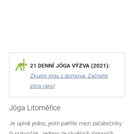
21 DENNÍ JÓGA VÝZVA (2021):
Zkuste jógu z domova. Začnete
zítra ráno!
Jóga Litoměřice
Je úplně jedno, jestli patříte mezi začátečníky
či pokročilé. Jednou ze skvělých jógových