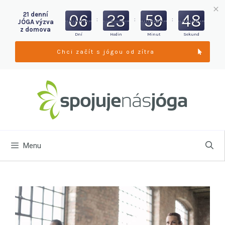
06
23
59
47
21 denní
:
:
:
JÓGA výzva
z domova
Dní
Hodin
Minut
Sekund
Chci začít s jógou od zítra
Menu