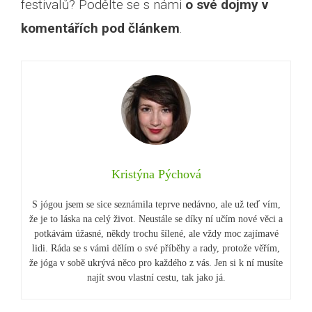
festivalů? Podělte se s námi
o své dojmy v
komentářích pod článkem
.
Kristýna Pýchová
S jógou jsem se sice seznámila teprve nedávno, ale už teď vím,
že je to láska na celý život. Neustále se díky ní učím nové věci a
potkávám úžasné, někdy trochu šílené, ale vždy moc zajímavé
lidi. Ráda se s vámi dělím o své příběhy a rady, protože věřím,
že jóga v sobě ukrývá něco pro každého z vás. Jen si k ní musíte
najít svou vlastní cestu, tak jako já.