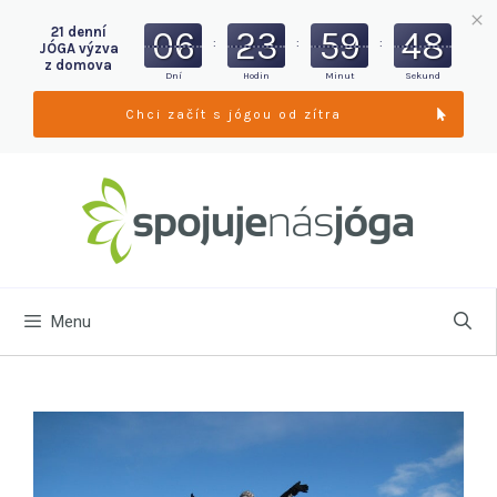
06
23
59
47
21 denní
:
:
:
JÓGA výzva
z domova
Dní
Hodin
Minut
Sekund
Chci začít s jógou od zítra
Menu