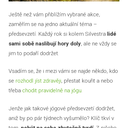
Ještě než vám přiblížím vybrané akce,
zaměřím se na jedno aktuální téma –
předsevzetí. Každý rok si kolem Silvestra
lidé
sami sobě naslibují hory doly
, ale ne vždy se
jim to podaří dodržet.
Vsadím se, že i mezi vámi se najde někdo, kdo
se
rozhodl jíst zdravěji
, přestat kouřit a nebo
třeba
chodit pravidelně na jógu
.
Jenže jak takové jógové předsevzetí dodržet,
aniž by po pár týdnech vyšumělo? Klíč tkví v
tom,
nebýt na sebe zbytečně tvrdí
. Z ničeho