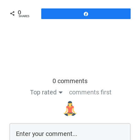
0
Share
SHARES
0 comments
Top rated
comments first