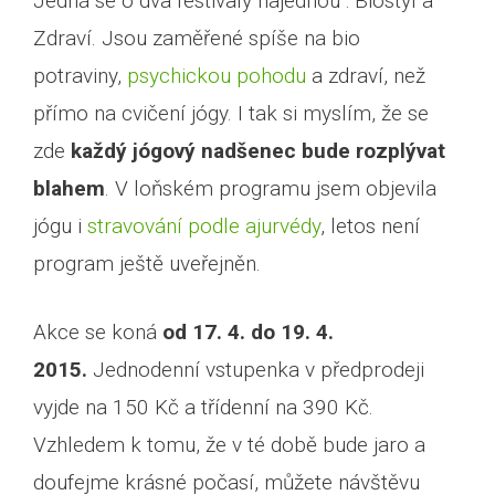
Jedná se o dva festivaly najednou : Biostyl a
Zdraví. Jsou zaměřené spíše na bio
potraviny,
psychickou pohodu
a zdraví, než
přímo na cvičení jógy. I tak si myslím, že se
zde
každý jógový nadšenec bude rozplývat
blahem
. V loňském programu jsem objevila
jógu i
stravování podle ajurvédy
, letos není
program ještě uveřejněn.
Akce se koná
od 17. 4. do 19. 4.
2015.
Jednodenní vstupenka v předprodeji
vyjde na 150 Kč a třídenní na 390 Kč.
Vzhledem k tomu, že v té době bude jaro a
doufejme krásné počasí, můžete návštěvu