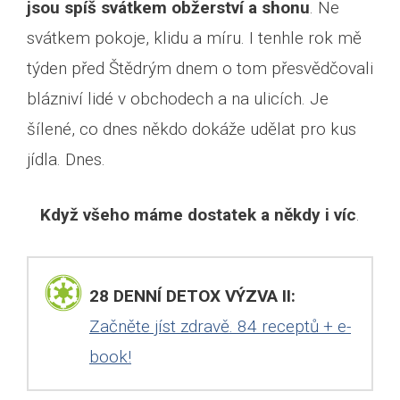
jsou spíš svátkem obžerství a shonu
. Ne
svátkem pokoje, klidu a míru. I tenhle rok mě
týden před Štědrým dnem o tom přesvědčovali
blázniví lidé v obchodech a na ulicích. Je
šílené, co dnes někdo dokáže udělat pro kus
jídla. Dnes.
Když všeho máme dostatek a někdy i víc
.
28 DENNÍ DETOX VÝZVA II:
Začněte jíst zdravě. 84 receptů + e-
book!