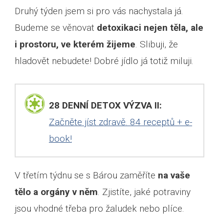
Druhý týden jsem si pro vás nachystala já.
Budeme se věnovat
detoxikaci nejen těla, ale
i prostoru, ve kterém žijeme
. Slibuji, že
hladovět nebudete! Dobré jídlo já totiž miluji.
28 DENNÍ DETOX VÝZVA II:
Začněte jíst zdravě. 84 receptů + e-
book!
V třetím týdnu se s Bárou zaměříte
na vaše
tělo a orgány v něm
. Zjistíte, jaké potraviny
jsou vhodné třeba pro žaludek nebo plíce.