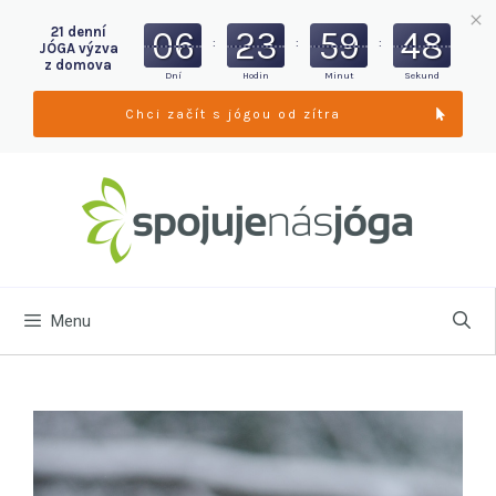
06
23
59
47
21 denní
:
:
:
JÓGA výzva
z domova
Dní
Hodin
Minut
Sekund
Chci začít s jógou od zítra
Menu