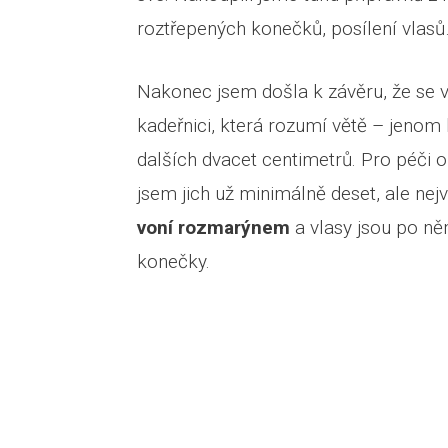
roztřepených konečků, posílení vlasů
Nakonec jsem došla k závěru, že se vy
kadeřnici, která rozumí větě – jeno
dalších dvacet centimetrů. Pro péči 
jsem jich už minimálně deset, ale nej
voní rozmarýnem
a vlasy jsou po ně
konečky.