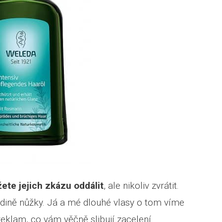
ete jejich zkázu oddálit
, ale nikoliv zvrátit.
dině nůžky. Já a mé dlouhé vlasy o tom víme
reklam, co vám věčně slibují zacelení