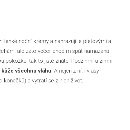
 lehké noční krémy a nahrazuji je pleťovými a
ynechám, ale zato večer chodím spát namazaná
u pokožku, tak to jistě znáte. Podzimní a zimní
í kůže všechnu vláhu
. A nejen z ní, i vlasy
 konečků) a vytratí se z nich život.