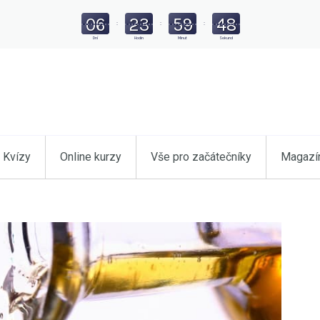
06
23
59
47
:
:
:
Dní
Hodin
Minut
Sekund
Kvízy
Online kurzy
Vše pro začátečníky
Magazí