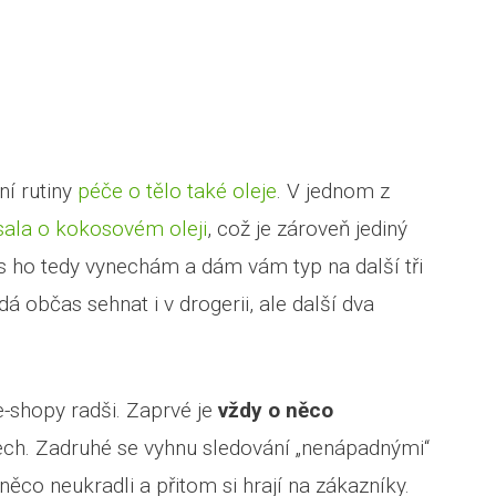
ní rutiny
péče o tělo také oleje
. V jednom z
sala o kokosovém oleji
, což je zároveň jediný
es ho tedy vynechám a dám vám typ na další tři
dá občas sehnat i v drogerii, ale další dva
shopy radši. Zaprvé je
vždy o něco
h. Zadruhé se vyhnu sledování „nenápadnými“
 něco neukradli a přitom si hrají na zákazníky.