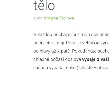
tělo
autor:
Kristýna Pýchová
S každou přicházející zimou odkládám
pečujícími oleji. Ráno je většinou v
od hlavy až k patě. Pokud máte sucho
chladné počasí doslova
vysaje z vaš
začnou vypadat suše (zvláště v oblasti