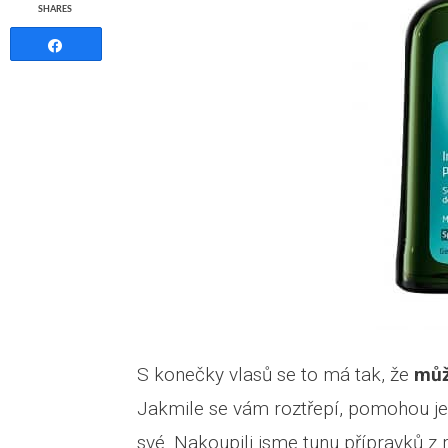
SHARES
Share
S konečky vlasů se to má tak, že
můž
Jakmile se vám roztřepí, pomohou je
své. Nakoupili jsme tunu přípravků z 