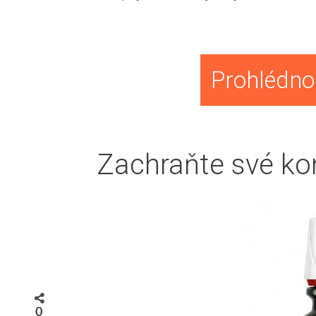
Prohlédnou
Zachraňte své ko
0