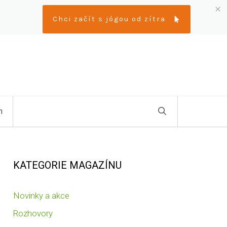
Chci začít s jógou od zítra
n
KATEGORIE MAGAZÍNU
Novinky a akce
Rozhovory