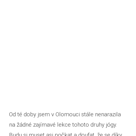
Od té doby jsem v Olomouci stále nenarazila
na žádné zajímavé lekce tohoto druhy jógy.
Budu si muset asi počkat a doufat, že se díky