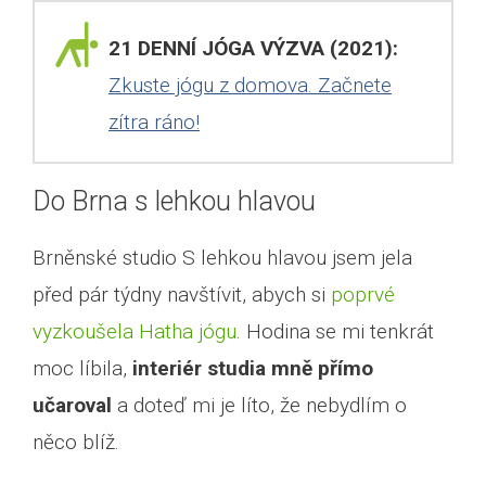
21 DENNÍ JÓGA VÝZVA (2021):
Zkuste jógu z domova. Začnete
zítra ráno!
Do Brna s lehkou hlavou
Brněnské studio S lehkou hlavou jsem jela
před pár týdny navštívit, abych si
poprvé
vyzkoušela Hatha jógu
. Hodina se mi tenkrát
moc líbila,
interiér studia mně přímo
učaroval
a doteď mi je líto, že nebydlím o
něco blíž.