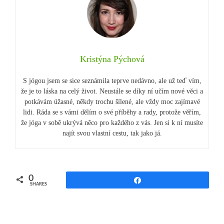
Kristýna Pýchová
S jógou jsem se sice seznámila teprve nedávno, ale už teď vím,
že je to láska na celý život. Neustále se díky ní učím nové věci a
potkávám úžasné, někdy trochu šílené, ale vždy moc zajímavé
lidi. Ráda se s vámi dělím o své příběhy a rady, protože věřím,
že jóga v sobě ukrývá něco pro každého z vás. Jen si k ní musíte
najít svou vlastní cestu, tak jako já.
0
Share
SHARES