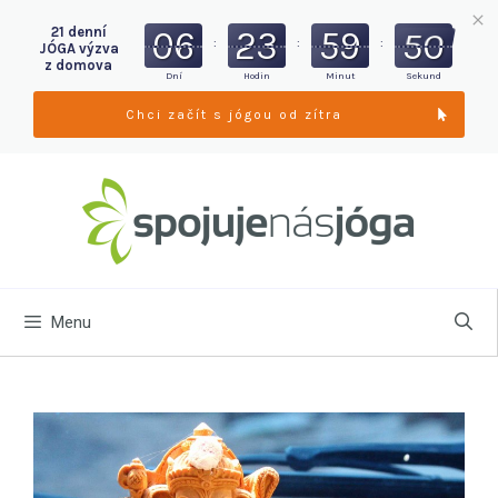
06
23
59
48
21 denní
:
:
:
JÓGA výzva
z domova
Dní
Hodin
Minut
Sekund
Chci začít s jógou od zítra
Menu