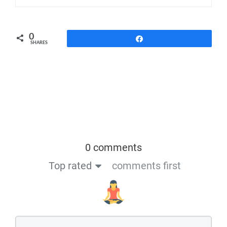
0
Share
SHARES
0 comments
Top rated
comments first