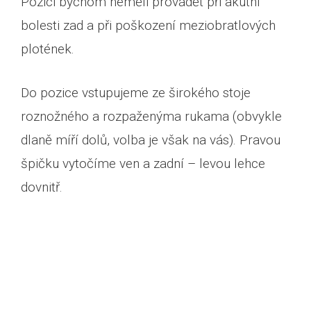
Pozici bychom neměli provádět při akutní
bolesti zad a při poškození meziobratlových
plotének.
Do pozice vstupujeme ze širokého stoje
roznožného a rozpaženýma rukama (obvykle
dlaně míří dolů, volba je však na vás). Pravou
špičku vytočíme ven a zadní – levou lehce
dovnitř.