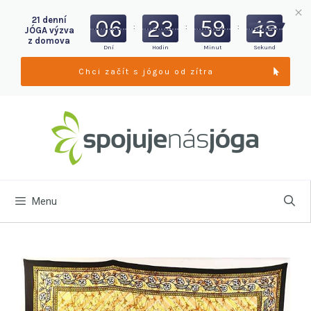
06
23
59
47
21 denní
:
:
:
JÓGA výzva
z domova
Dní
Hodin
Minut
Sekund
Chci začít s jógou od zítra
Menu