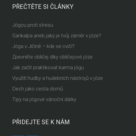
PŘEČTĚTE SI ČLÁNKY
Jógou proti stresu
Sankalpa aneb jaký je tvůj záměr v józe?
Jóga v Jičíně – kde se cvičí?
Zpevněte obličej díky obličejové józe
Jak začít praktikovat karma jógu
Využití hudby a hudebních nástrojů v józe
Dech jako cesta domů
Tipy na jógové vánoční dárky
PŘIDEJTE SE K NÁM