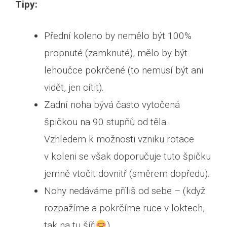
Tipy:
Přední koleno by nemělo být 100%
propnuté (zamknuté), mělo by být
lehoučce pokrčené (to nemusí být ani
vidět, jen cítit).
Zadní noha bývá často vytočená
špičkou na 90 stupňů od těla.
Vzhledem k možnosti vzniku rotace
v koleni se však doporučuje tuto špičku
jemně vtočit dovnitř (směrem dopředu).
Nohy nedáváme příliš od sebe – (když
rozpažíme a pokrčíme ruce v loktech,
tak na tu šíři
)