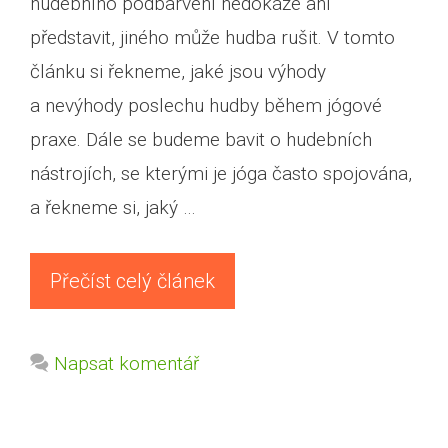
hudebního podbarvení nedokáže ani
představit, jiného může hudba rušit. V tomto
článku si řekneme, jaké jsou výhody
a nevýhody poslechu hudby během jógové
praxe. Dále se budeme bavit o hudebních
nástrojích, se kterými je jóga často spojována,
a řekneme si, jaký …
Přečíst celý článek
Napsat komentář