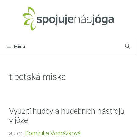
Přeskočit
na
obsah
Menu
tibetská miska
Využití hudby a hudebních nástrojů
v józe
autor:
Dominika Vodrážková