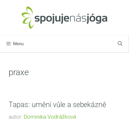
Přeskočit
na
obsah
Menu
praxe
Tapas: umění vůle a sebekázně
autor:
Dominika Vodrážková