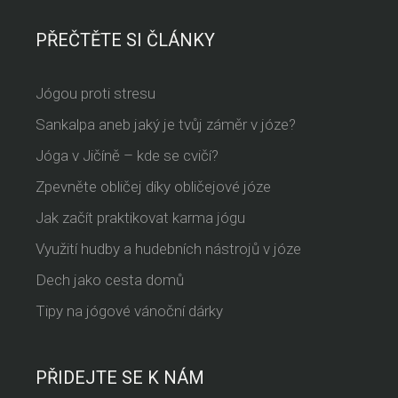
PŘEČTĚTE SI ČLÁNKY
Jógou proti stresu
Sankalpa aneb jaký je tvůj záměr v józe?
Jóga v Jičíně – kde se cvičí?
Zpevněte obličej díky obličejové józe
Jak začít praktikovat karma jógu
Využití hudby a hudebních nástrojů v józe
Dech jako cesta domů
Tipy na jógové vánoční dárky
PŘIDEJTE SE K NÁM