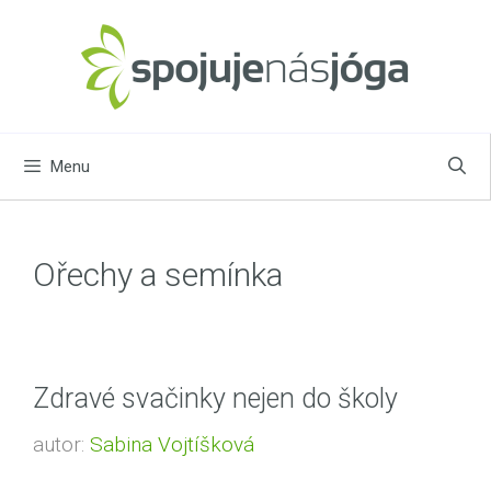
Přeskočit
na
obsah
Menu
Ořechy a semínka
Zdravé svačinky nejen do školy
autor:
Sabina Vojtíšková