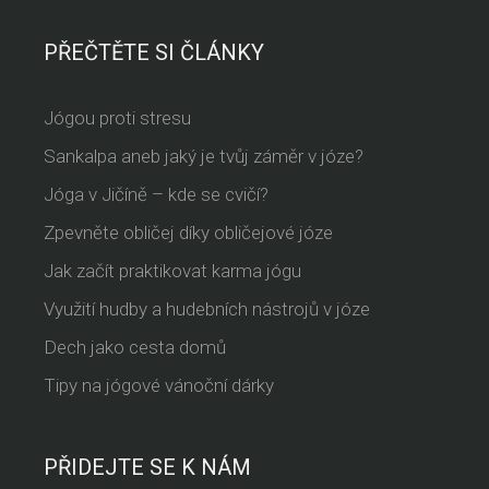
PŘEČTĚTE SI ČLÁNKY
Jógou proti stresu
Sankalpa aneb jaký je tvůj záměr v józe?
Jóga v Jičíně – kde se cvičí?
Zpevněte obličej díky obličejové józe
Jak začít praktikovat karma jógu
Využití hudby a hudebních nástrojů v józe
Dech jako cesta domů
Tipy na jógové vánoční dárky
PŘIDEJTE SE K NÁM