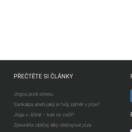
PŘEČTĚTE SI ČLÁNKY
Jógou proti stresu
Sankalpa aneb jaký je tvůj záměr v józe?
Jóga v Jičíně – kde se cvičí?
Zpevněte obličej díky obličejové józe