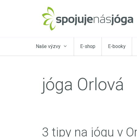
Přeskočit
na
obsah
Naše výzvy
E-shop
E-booky
jóga Orlová
3 tipy na jógu v O