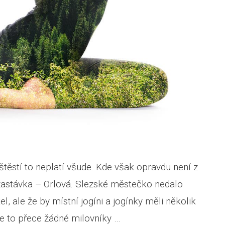
ěstí to neplatí všude. Kde však opravdu není z
á zastávka – Orlová. Slezské městečko nedalo
, ale že by místní jogíni a jogínky měli několik
le to přece žádné milovníky …