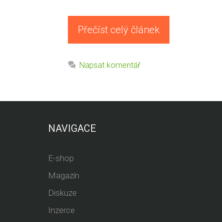
Přečíst celý článek
Napsat komentář
NAVIGACE
E-shop
Magazín
Diskuze
Inzerce