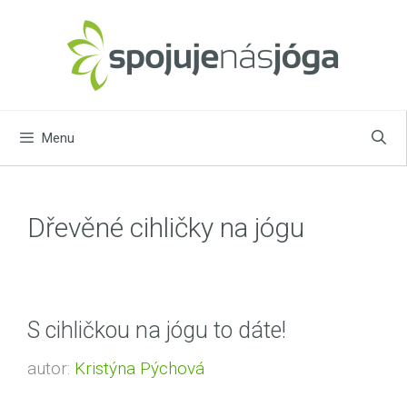
Přeskočit
na
obsah
Menu
Dřevěné cihličky na jógu
S cihličkou na jógu to dáte!
autor:
Kristýna Pýchová