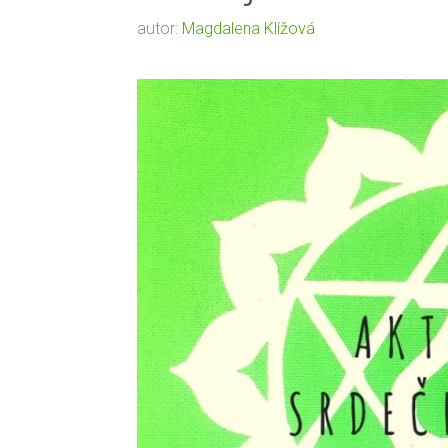
autor:
Magdalena Klížová