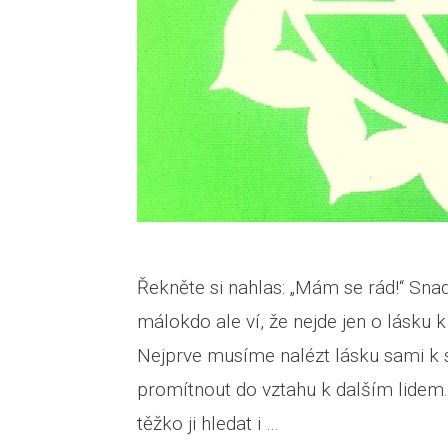
Řekněte si nahlas: „Mám se rád!“ Snad
málokdo ale ví, že nejde jen o lásku 
Nejprve musíme nalézt lásku sami k
promítnout do vztahu k dalším lidem
těžko ji hledat i …