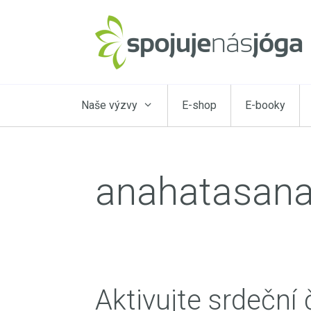
Přeskočit
na
obsah
Naše výzvy
E-shop
E-booky
anahatasan
Aktivujte srdeční