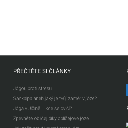
PŘEČTĚTE SI ČLÁNKY
Jógou proti stresu
Sankalpa aneb jaký je tvůj záměr v józe?
Jóga v Jičíně – kde se cvičí?
Zpevněte obličej díky obličejové józe