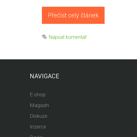
Přečíst celý článek
Napsat komentář
NAVIGACE
E-shop
Magazín
Diskuze
Inzerce