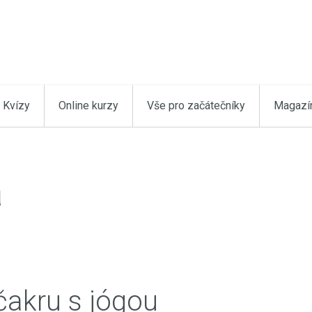
Kvízy
Online kurzy
Vše pro začátečníky
Magazí
a
 čakru s jógou